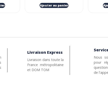
ier
Ajouter au panier
Aj
Service
Livraison Express
n
Nous so
Livraison dans toute la
s
pour ré
France métropolitaine
s
questio
et DOM TOM
de l'appe