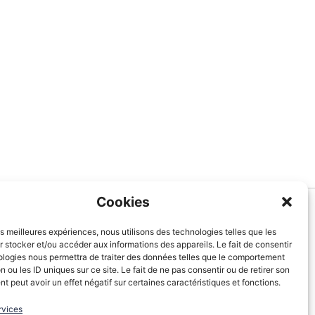
Cookies
Informations
les meilleures expériences, nous utilisons des technologies telles que les
 stocker et/ou accéder aux informations des appareils. Le fait de consentir
À Propos de nous
ologies nous permettra de traiter des données telles que le comportement
Blog
n ou les ID uniques sur ce site. Le fait de ne pas consentir ou de retirer son
 peut avoir un effet négatif sur certaines caractéristiques et fonctions.
Contactez-nous
Mentions légales
rvices