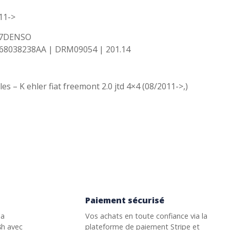
011->
77DENSO
68038238AA | DRM09054 | 201.14
s – K ehler fiat freemont 2.0 jtd 4×4 (08/2011->,)
Paiement sécurisé
la
Vos achats en toute confiance via la
8h avec
plateforme de paiement Stripe et