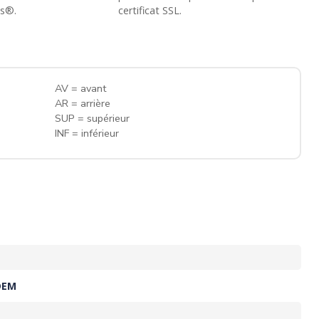
ss®.
certificat SSL.
AV = avant
AR = arrière
SUP = supérieur
INF = inférieur
OEM