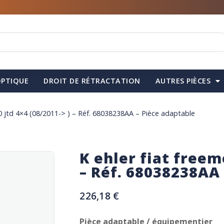
PTIQUE
DROIT DE RÉTRACTATION
AUTRES PIÈCES
.0 jtd 4×4 (08/2011-> ) – Réf. 68038238AA – Pièce adaptable
K ehler fiat freemo
– Réf. 68038238AA
226,18
€
Pièce adaptable / équipementier