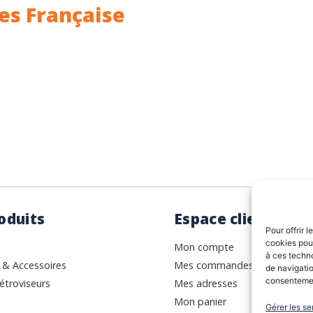
es Française
ance.
Rhin (68) en Alsace.
oduits
Espace client
Pour offrir 
cookies pour
Mon compte
à ces techn
 & Accessoires
Mes commandes
de navigatio
consentement
étroviseurs
Mes adresses
Mon panier
Gérer les se