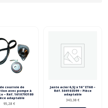
 de courroie de
Jante acier 6,5J x 16″ ET68 –
ution avec pompe à
Réf. 504103599 – Pièce
o – Réf. 1610793180
adaptable
ièce adaptable
343,38
€
95,28
€