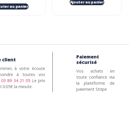
Ajouter au panier
outer au panier
Paiement
 client
sécurisé
mmes à votre écoute
Vos achats en
pondre à toutes vos
toute confiance via
n
03 89 34 21 05
Le prix
la plateforme de
l 0.05€ la minute.
paiement Stripe