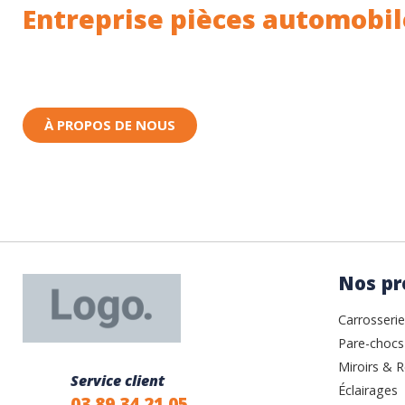
Entreprise pièces automobil
Toutes nos pièces sont expédiées depuis la Fr
Nous sommes basés à Wittenheim dans le Haut-
À PROPOS DE NOUS
Nos pr
Carrosserie
Pare-chocs
Miroirs & R
Service client
Éclairages
03 89 34 21 05