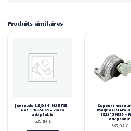
Produits similaires
Jante alu 5.5JX14″ H2 ET35 –
Support moteur 
Réf. 52065601 – Pièce
Magneti Marelli 
adaptable
1335129080 – P
adaptable
625,04
€
347,04
€