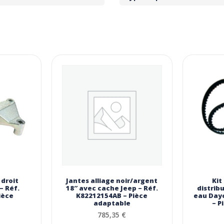
droit
Jantes alliage noir/argent
Kit
– Réf.
18″ avec cache Jeep – Réf.
distrib
ièce
K82212154AB – Pièce
eau Dayc
adaptable
– P
785,35
€