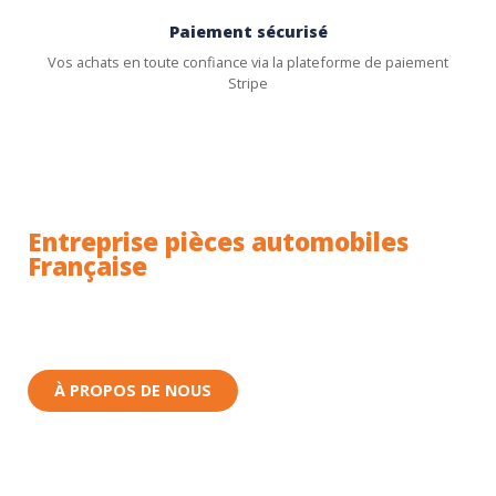
Paiement sécurisé
Vos achats en toute confiance via la plateforme de paiement
Stripe
Entreprise pièces automobiles
Française
Toutes nos pièces sont expédiées depuis la France.
Nous sommes basés à Wittenheim dans le Haut-
Rhin (68) en Alsace.
À PROPOS DE NOUS