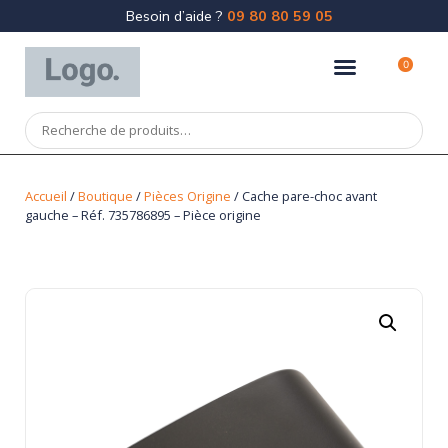
Besoin d’aide ?
09 80 80 59 05
0
Accueil
/
Boutique
/
Pièces Origine
/ Cache pare-choc avant
gauche – Réf. 735786895 – Pièce origine