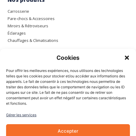
Carrosserie
Pare-chocs & Accessoires
Miroirs & Rétroviseurs
Éclairages
Chauffages & Climatisations
Espace client
Cookies
Mon compte
Pour offrir les meilleures expériences, nous utilisons des technologies
Mes commandes
telles que les cookies pour stocker et/ou accéder aux informations des
appareils. Le fait de consentir à ces technologies nous permettra de
Mes adresses
traiter des données telles que le comportement de navigation ou les ID
Mon panier
uniques sur ce site. Le fait de ne pas consentir ou de retirer son
consentement peut avoir un effet négatif sur certaines caractéristiques
et fonctions.
Informations
Gérer les services
À Propos de nous
Blog
Accepter
Contactez-nous