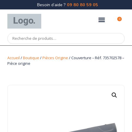
Besoin d’aide ?
09 80 80 59 05
0
Accueil
/
Boutique
/
Pièces Origine
/ Couverture – Réf. 735702578 –
Pièce origine