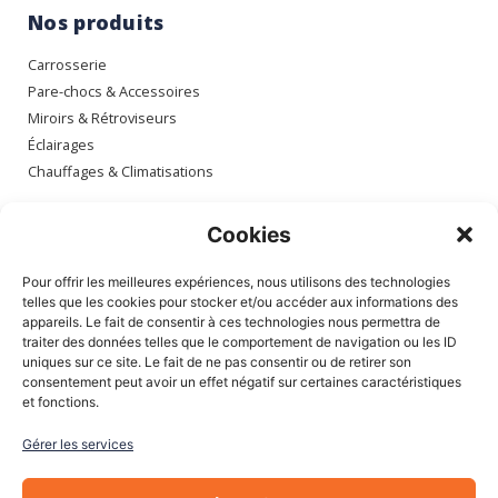
Nos produits
Carrosserie
Pare-chocs & Accessoires
Miroirs & Rétroviseurs
Éclairages
Chauffages & Climatisations
Espace client
Cookies
Mon compte
Pour offrir les meilleures expériences, nous utilisons des technologies
Mes commandes
telles que les cookies pour stocker et/ou accéder aux informations des
appareils. Le fait de consentir à ces technologies nous permettra de
Mes adresses
traiter des données telles que le comportement de navigation ou les ID
Mon panier
uniques sur ce site. Le fait de ne pas consentir ou de retirer son
consentement peut avoir un effet négatif sur certaines caractéristiques
et fonctions.
Informations
Gérer les services
À Propos de nous
Blog