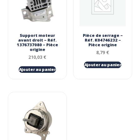
Support moteur
Pièce de serrage –
avant droit – Réf.
Réf. K04746232 –
1376737080 – Pièce
Pièce origine
origine
8,79
€
210,03
€
Ajouter au panier
Ajouter au panier