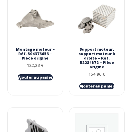
Montage moteur –
Support moteur,
Réf. 504373653 –
support moteur à
Pièce origine
droite – Réf.
52234572 – Pièce
122,23
€
origine
154,96
€
Ajouter au panier
Ajouter au panier