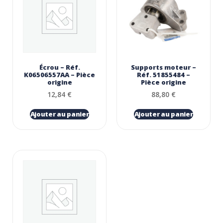
Écrou – Réf.
Supports moteur –
K06506557AA – Pièce
Réf. 51855484 –
origine
Pièce origine
12,84
€
88,80
€
Ajouter au panier
Ajouter au panier