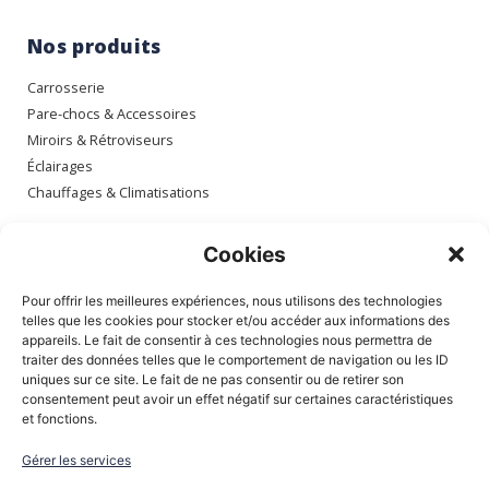
Nos produits
Carrosserie
Pare-chocs & Accessoires
Miroirs & Rétroviseurs
Éclairages
Chauffages & Climatisations
Espace client
Cookies
Mon compte
Pour offrir les meilleures expériences, nous utilisons des technologies
Mes commandes
telles que les cookies pour stocker et/ou accéder aux informations des
appareils. Le fait de consentir à ces technologies nous permettra de
Mes adresses
traiter des données telles que le comportement de navigation ou les ID
Mon panier
uniques sur ce site. Le fait de ne pas consentir ou de retirer son
consentement peut avoir un effet négatif sur certaines caractéristiques
et fonctions.
Informations
Gérer les services
À Propos de nous