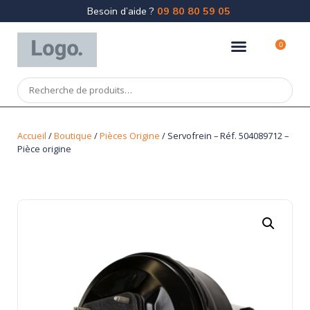
Besoin d’aide ?
09 80 80 59 05
0
Accueil
/
Boutique
/
Pièces Origine
/ Servofrein – Réf. 504089712 –
Pièce origine