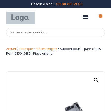
Besoin d’aide ?
09 80 80 59 05
0
Accueil
/
Boutique
/
Pièces Origine
/ Support pour le pare-chocs –
Réf. 1615049480 – Pièce origine