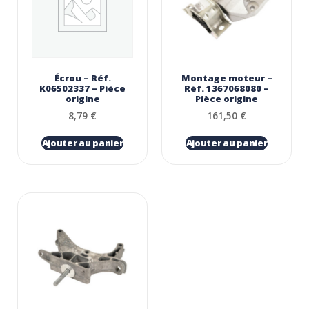
Écrou – Réf.
Montage moteur –
K06502337 – Pièce
Réf. 1367068080 –
origine
Pièce origine
8,79
€
161,50
€
Ajouter au panier
Ajouter au panier