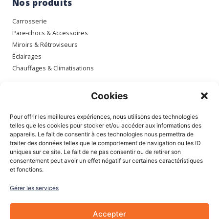
Nos produits
Carrosserie
Pare-chocs & Accessoires
Miroirs & Rétroviseurs
Éclairages
Chauffages & Climatisations
Espace client
Cookies
Mon compte
Pour offrir les meilleures expériences, nous utilisons des technologies
Mes commandes
telles que les cookies pour stocker et/ou accéder aux informations des
appareils. Le fait de consentir à ces technologies nous permettra de
Mes adresses
traiter des données telles que le comportement de navigation ou les ID
Mon panier
uniques sur ce site. Le fait de ne pas consentir ou de retirer son
consentement peut avoir un effet négatif sur certaines caractéristiques
et fonctions.
Informations
Gérer les services
À Propos de nous
Blog
Accepter
Contactez-nous