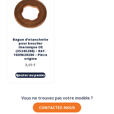
Bague d’etancheite
pour bouclier
thermique OE
(55245288) – Réf.
1609628280 – Pièce
origine
8,69
€
Ajouter au panier
Vous ne trouvez pas votre modèle ?
CONTACTEZ-NOUS