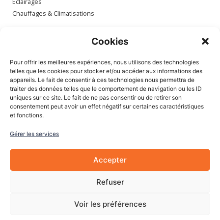
Éclairages
Chauffages & Climatisations
Espace client
Cookies
Mon compte
Pour offrir les meilleures expériences, nous utilisons des technologies
Mes commandes
telles que les cookies pour stocker et/ou accéder aux informations des
appareils. Le fait de consentir à ces technologies nous permettra de
Mes adresses
traiter des données telles que le comportement de navigation ou les ID
Mon panier
uniques sur ce site. Le fait de ne pas consentir ou de retirer son
consentement peut avoir un effet négatif sur certaines caractéristiques
et fonctions.
Informations
Gérer les services
À Propos de nous
Blog
Accepter
Contactez-nous
Mentions légales
Refuser
CGV
Cookies
Voir les préférences