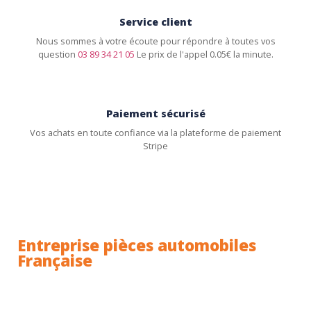
Service client
Nous sommes à votre écoute pour répondre à toutes vos
question
03 89 34 21 05
Le prix de l'appel 0.05€ la minute.
Paiement sécurisé
Vos achats en toute confiance via la plateforme de paiement
Stripe
Entreprise pièces automobiles
Française
Toutes nos pièces sont expédiées depuis la France.
Nous sommes basés à Wittenheim dans le Haut-
Rhin (68) en Alsace.