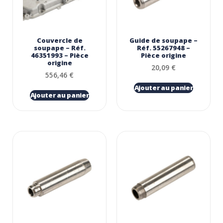
Couvercle de
Guide de soupape –
soupape – Réf.
Réf. 55267948 –
46351993 – Pièce
Pièce origine
origine
20,09
€
556,46
€
Ajouter au panier
Ajouter au panier