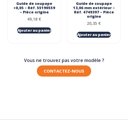
Guide de soupape
Guide de soupape
+0,05 – Réf. 55190559
13,06 mm extérieur –
– Pièce origine
Réf. 4749397 – Pièce
origine
49,18
€
20,35
€
Ajouter au panier
Ajouter au panier
Vous ne trouvez pas votre modèle ?
CONTACTEZ-NOUS