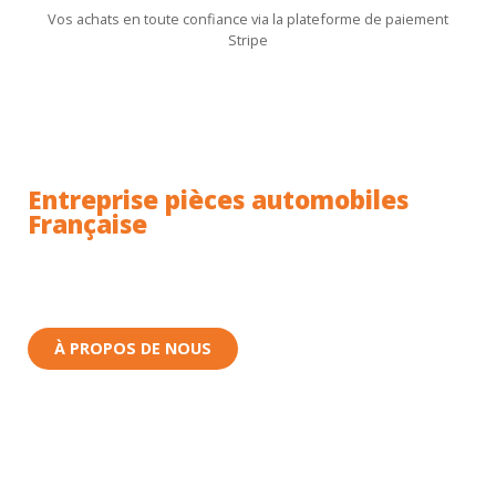
Vos achats en toute confiance via la plateforme de paiement
Stripe
Entreprise pièces automobiles
Française
Toutes nos pièces sont expédiées depuis la France.
Nous sommes basés à Wittenheim dans le Haut-
Rhin (68) en Alsace.
À PROPOS DE NOUS