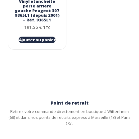
Vinyl etancheite
porte arrière
gauche Peugeot 307
9365L1 (depuis 2001)
– Réf. 9365L1
191,56
€
TTC
Ajouter au panier
Point de retrait
Retirez votre commande directement en boutique à Wittenheim
(68) et dans nos points de retraits express à Marseille (13) et Paris
(75).