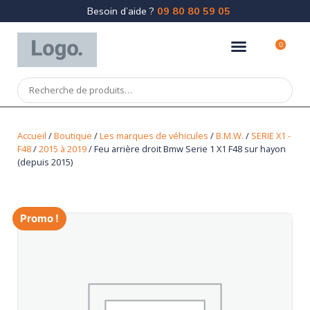
Besoin d’aide ?
09 80 80 59 05
0
Accueil
/
Boutique
/
Les marques de véhicules
/
B.M.W.
/
SERIE X1 -
F48
/
2015 à 2019
/ Feu arrière droit Bmw Serie 1 X1 F48 sur hayon
(depuis 2015)
Promo !