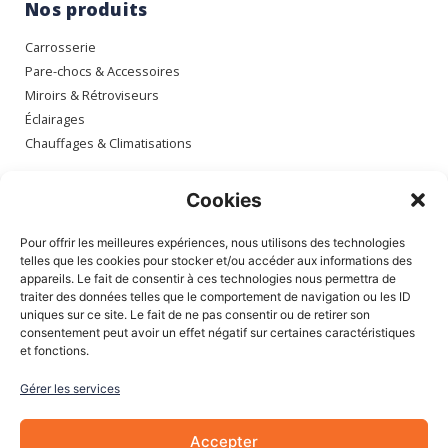
Nos produits
Carrosserie
Pare-chocs & Accessoires
Miroirs & Rétroviseurs
Éclairages
Chauffages & Climatisations
Espace client
Cookies
Mon compte
Pour offrir les meilleures expériences, nous utilisons des technologies
Mes commandes
telles que les cookies pour stocker et/ou accéder aux informations des
appareils. Le fait de consentir à ces technologies nous permettra de
Mes adresses
traiter des données telles que le comportement de navigation ou les ID
Mon panier
uniques sur ce site. Le fait de ne pas consentir ou de retirer son
consentement peut avoir un effet négatif sur certaines caractéristiques
et fonctions.
Informations
Gérer les services
À Propos de nous
Blog
Accepter
Contactez-nous