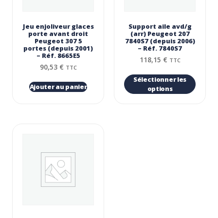
Jeu enjoliveur glaces
Support aile avd/g
porte avant droit
(arr) Peugeot 207
Peugeot 307 5
7840S7 (depuis 2006)
portes (depuis 2001)
– Réf. 7840S7
– Réf. 8665E5
118,15
€
TTC
90,53
€
TTC
Sélectionner les
Ajouter au panier
options