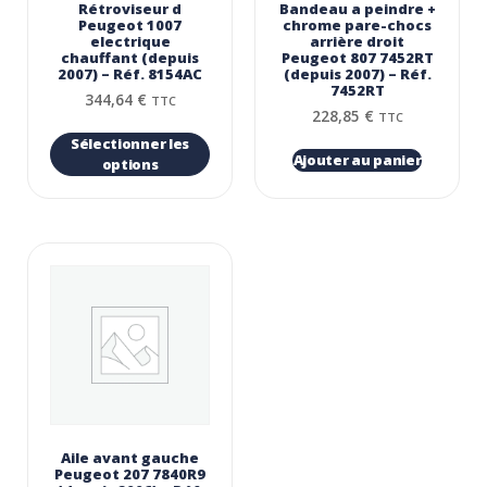
Rétroviseur d
Bandeau a peindre +
Peugeot 1007
chrome pare-chocs
electrique
arrière droit
chauffant (depuis
Peugeot 807 7452RT
2007) – Réf. 8154AC
(depuis 2007) – Réf.
7452RT
344,64
€
TTC
228,85
€
TTC
Sélectionner les
Ajouter au panier
options
Aile avant gauche
Peugeot 207 7840R9