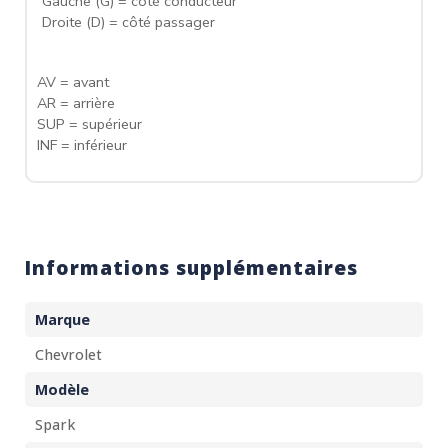
Gauche (G) = côté conducteur
Droite (D) = côté passager
AV = avant
AR = arrière
SUP = supérieur
INF = inférieur
Informations supplémentaires
Marque
Chevrolet
Modèle
Spark