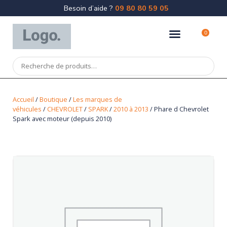
Besoin d’aide ?
09 80 80 59 05
0
Accueil
/
Boutique
/
Les marques de
véhicules
/
CHEVROLET
/
SPARK
/
2010 à 2013
/ Phare d Chevrolet
Spark avec moteur (depuis 2010)