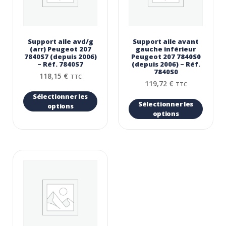
Support aile avd/g
Support aile avant
(arr) Peugeot 207
gauche inférieur
7840S7 (depuis 2006)
Peugeot 207 7840S0
– Réf. 7840S7
(depuis 2006) – Réf.
7840S0
118,15
€
TTC
119,72
€
TTC
Sélectionner les
Sélectionner les
options
options