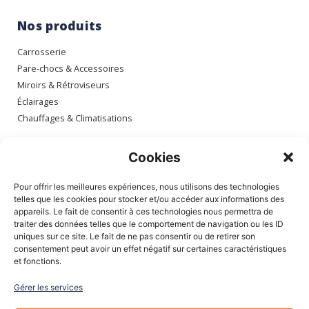
Nos produits
Carrosserie
Pare-chocs & Accessoires
Miroirs & Rétroviseurs
Éclairages
Chauffages & Climatisations
Espace client
Cookies
Mon compte
Pour offrir les meilleures expériences, nous utilisons des technologies
Mes commandes
telles que les cookies pour stocker et/ou accéder aux informations des
appareils. Le fait de consentir à ces technologies nous permettra de
Mes adresses
traiter des données telles que le comportement de navigation ou les ID
Mon panier
uniques sur ce site. Le fait de ne pas consentir ou de retirer son
consentement peut avoir un effet négatif sur certaines caractéristiques
et fonctions.
Informations
Gérer les services
À Propos de nous