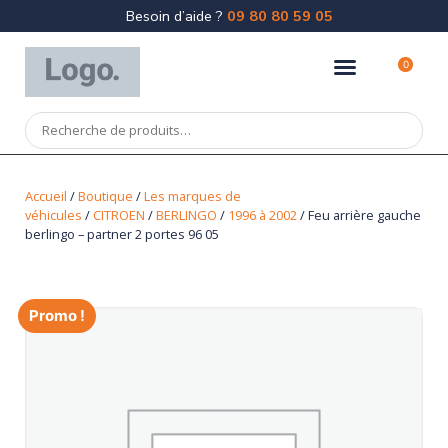
Besoin d’aide ?
09 80 80 59 05
0
Accueil
/
Boutique
/
Les marques de
véhicules
/
CITROEN
/
BERLINGO
/
1996 à 2002
/ Feu arrière gauche
berlingo – partner 2 portes 96 05
Promo !