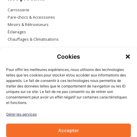
Carrosserie
Pare-chocs & Accessoires
Miroirs & Rétroviseurs
Éclairages
Chauffages & Climatisations
Espace client
Cookies
Mon compte
Pour offrir les meilleures expériences, nous utilisons des technologies
Mes commandes
telles que les cookies pour stocker et/ou accéder aux informations des
appareils. Le fait de consentir à ces technologies nous permettra de
Mes adresses
traiter des données telles que le comportement de navigation ou les ID
Mon panier
uniques sur ce site. Le fait de ne pas consentir ou de retirer son
consentement peut avoir un effet négatif sur certaines caractéristiques
et fonctions.
Informations
Gérer les services
À Propos de nous
Blog
Accepter
Contactez-nous