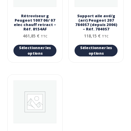
Rétroviseur g
Support aile avd/g
Peugeot 1007 06/ 07
(arr) Peugeot 207
elec chauff retract –
7840S7 (depuis 2006)
Réf. 8154AF
– Réf. 7840S7
461,85
€
118,15
€
TTC
TTC
Sélectionner les
Sélectionner les
options
options