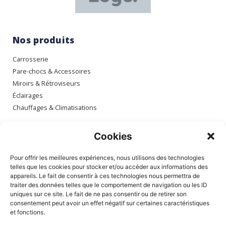
Nos produits
Carrosserie
Pare-chocs & Accessoires
Miroirs & Rétroviseurs
Éclairages
Chauffages & Climatisations
Espace client
Cookies
Mon compte
Pour offrir les meilleures expériences, nous utilisons des technologies
Mes commandes
telles que les cookies pour stocker et/ou accéder aux informations des
appareils. Le fait de consentir à ces technologies nous permettra de
Mes adresses
traiter des données telles que le comportement de navigation ou les ID
Mon panier
uniques sur ce site. Le fait de ne pas consentir ou de retirer son
consentement peut avoir un effet négatif sur certaines caractéristiques
et fonctions.
Informations