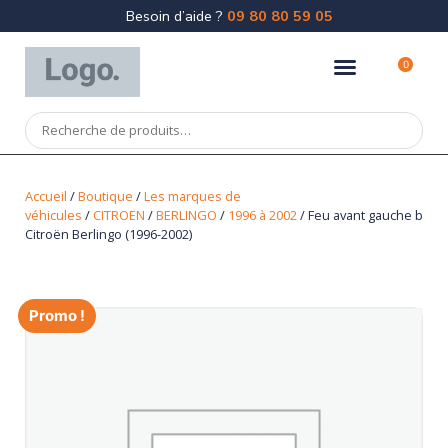
Besoin d’aide ?
09 80 80 59 05
0
Accueil
/
Boutique
/
Les marques de
véhicules
/
CITROEN
/
BERLINGO
/
1996 à 2002
/ Feu avant gauche b
Citroën Berlingo (1996-2002)
Promo !