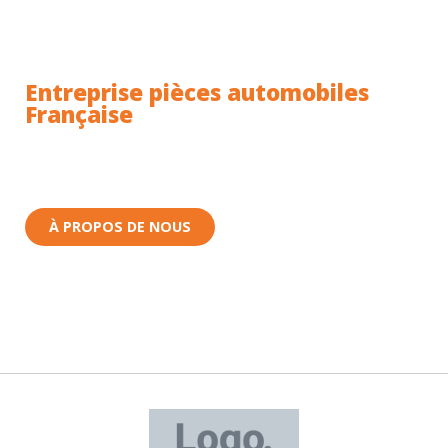
Entreprise pièces automobiles
Française
Toutes nos pièces sont expédiées depuis la France.
Nous sommes basés à Wittenheim dans le Haut-
Rhin (68) en Alsace.
À PROPOS DE NOUS