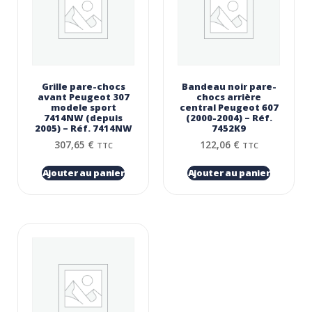
Grille pare-chocs
Bandeau noir pare-
avant Peugeot 307
chocs arrière
modele sport
central Peugeot 607
7414NW (depuis
(2000-2004) – Réf.
2005) – Réf. 7414NW
7452K9
307,65
€
122,06
€
TTC
TTC
Ajouter au panier
Ajouter au panier