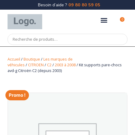
Besoin d’aide ?
09 80 80 59 05
0
Accueil
/
Boutique
/
Les marques de
véhicules
/
CITROEN
/
C2
/
2003 à 2008
/ Kit supports pare-chocs
avd-g Citroën C2 (depuis 2003)
Promo !