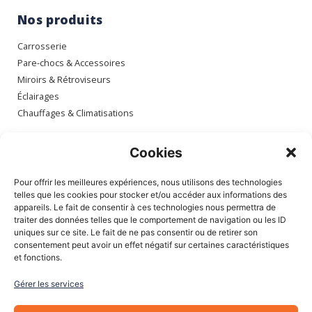
Nos produits
Carrosserie
Pare-chocs & Accessoires
Miroirs & Rétroviseurs
Éclairages
Chauffages & Climatisations
Espace client
Cookies
Mon compte
Pour offrir les meilleures expériences, nous utilisons des technologies
Mes commandes
telles que les cookies pour stocker et/ou accéder aux informations des
appareils. Le fait de consentir à ces technologies nous permettra de
Mes adresses
traiter des données telles que le comportement de navigation ou les ID
Mon panier
uniques sur ce site. Le fait de ne pas consentir ou de retirer son
consentement peut avoir un effet négatif sur certaines caractéristiques
et fonctions.
Informations
Gérer les services
À Propos de nous
Blog