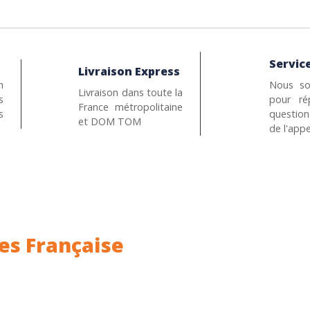
Service
Livraison Express
n
Nous so
Livraison dans toute la
s
pour ré
France métropolitaine
s
questio
et DOM TOM
de l'appe
es Française
ance.
Rhin (68) en Alsace.