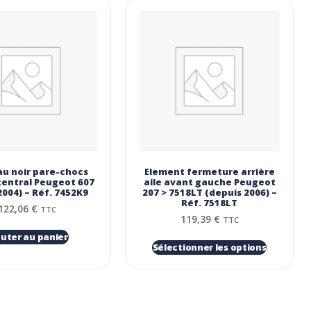
u noir pare-chocs
Element fermeture arrière
central Peugeot 607
aile avant gauche Peugeot
2004) – Réf. 7452K9
207 > 7518LT (depuis 2006) –
Réf. 7518LT
122,06
€
TTC
119,39
€
TTC
outer au panier
Sélectionner les options