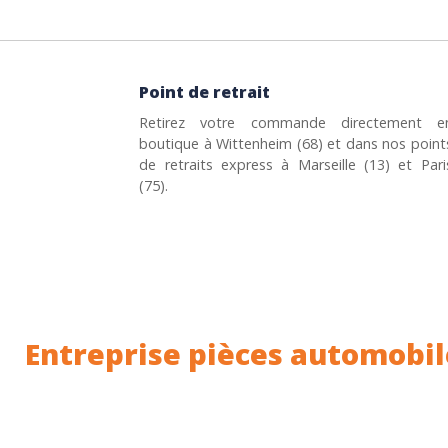
Point de retrait
Retirez votre commande directement e
boutique à Wittenheim (68) et dans nos point
de retraits express à Marseille (13) et Pari
(75).
Entreprise pièces automobil
Toutes nos pièces sont expédiées depuis la Fr
Nous sommes basés à Wittenheim dans le Haut-