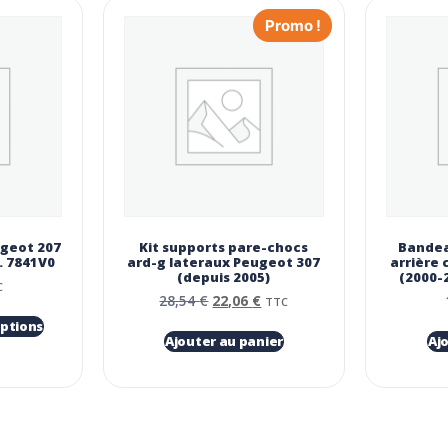
Promo !
ugeot 207
Kit supports pare-chocs
Bandea
. 7841V0
ard-g lateraux Peugeot 307
arrière 
(depuis 2005)
(2000-
C
28,54
€
22,06
€
TTC
options
Ajouter au panier
Aj