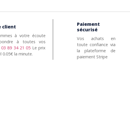
Paiement
 client
sécurisé
mmes à votre écoute
Vos achats en
pondre à toutes vos
toute confiance via
n
03 89 34 21 05
Le prix
la plateforme de
l 0.05€ la minute.
paiement Stripe