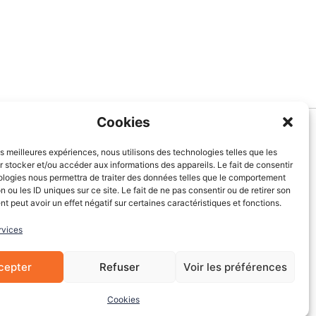
Cookies
Informations
les meilleures expériences, nous utilisons des technologies telles que les
 stocker et/ou accéder aux informations des appareils. Le fait de consentir
À Propos de nous
ologies nous permettra de traiter des données telles que le comportement
Blog
n ou les ID uniques sur ce site. Le fait de ne pas consentir ou de retirer son
 peut avoir un effet négatif sur certaines caractéristiques et fonctions.
Contactez-nous
Mentions légales
rvices
CGV
Cookies
cepter
Refuser
Voir les préférences
Cookies