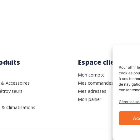
oduits
Espace client
Pour offrir 
cookies pour
Mon compte
à ces techn
 & Accessoires
Mes commandes
de navigatio
consentement
étroviseurs
Mes adresses
Mon panier
Gérer les se
 & Climatisations
Ac