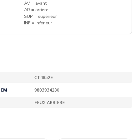
AV = avant
AR = arrière
SUP = supérieur
INF = inférieur
CT4852E
OEM
9803934280
FEUX ARRIERE