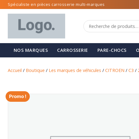
Spécialiste en pièces carrosserie multi-marques
NOS MARQUES
CARROSSERIE
PARE-CHOCS
O
Accueil
/
Boutique
/
Les marques de véhicules
/
CITROEN
/
C3
/
Promo !