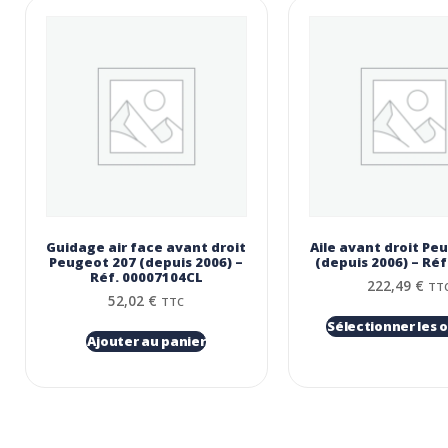
Guidage air face avant droit
Aile avant droit Pe
Peugeot 207 (depuis 2006) –
(depuis 2006) – Réf
Réf. 00007104CL
222,49
€
TT
52,02
€
TTC
Sélectionner les 
Ajouter au panier