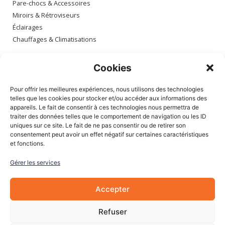
Pare-chocs & Accessoires
Miroirs & Rétroviseurs
Éclairages
Chauffages & Climatisations
Espace client
Cookies
Mon compte
Pour offrir les meilleures expériences, nous utilisons des technologies
Mes commandes
telles que les cookies pour stocker et/ou accéder aux informations des
appareils. Le fait de consentir à ces technologies nous permettra de
Mes adresses
traiter des données telles que le comportement de navigation ou les ID
Mon panier
uniques sur ce site. Le fait de ne pas consentir ou de retirer son
consentement peut avoir un effet négatif sur certaines caractéristiques
et fonctions.
Informations
Gérer les services
À Propos de nous
Blog
Accepter
Contactez-nous
Mentions légales
Refuser
CGV