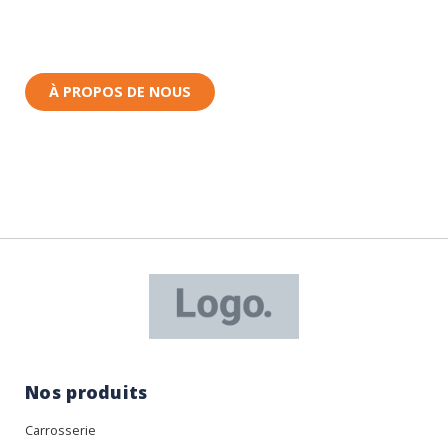
Toutes nos pièces sont expédiées depuis la France.
Nous sommes basés à Wittenheim dans le Haut-
Rhin (68) en Alsace.
À PROPOS DE NOUS
Nos produits
Carrosserie