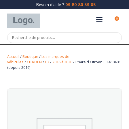
Besoin d’aide ?
09 80 80 59 05
0
Accueil
/
Boutique
/
Les marques de
véhicules
/
CITROEN
/
C3
/
2016 à 2020
/ Phare d Citroën C3 450401
(depuis 2016)