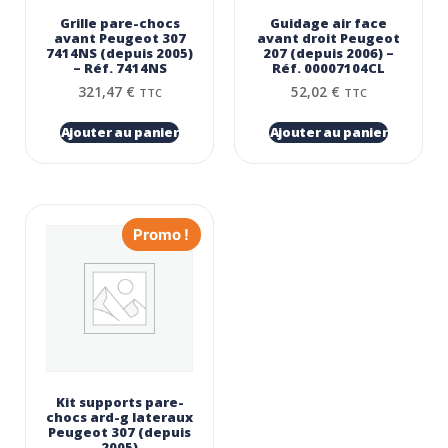
Grille pare-chocs
Guidage air face
avant Peugeot 307
avant droit Peugeot
7414NS (depuis 2005)
207 (depuis 2006) –
– Réf. 7414NS
Réf. 00007104CL
321,47
€
52,02
€
TTC
TTC
Ajouter au panier
Ajouter au panier
Promo !
Kit supports pare-
chocs ard-g lateraux
Peugeot 307 (depuis
2005)