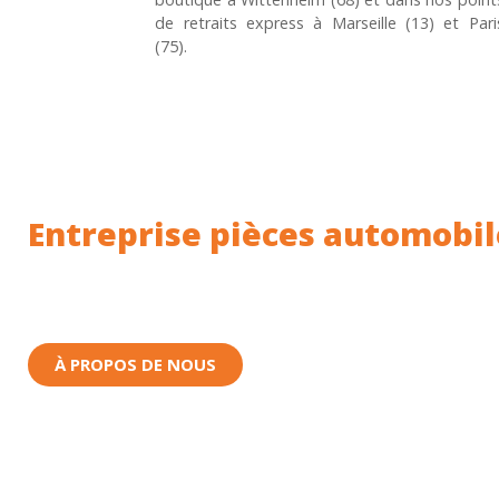
de retraits express à Marseille (13) et Pari
(75).
Entreprise pièces automobil
Toutes nos pièces sont expédiées depuis la Fr
Nous sommes basés à Wittenheim dans le Haut-
À PROPOS DE NOUS