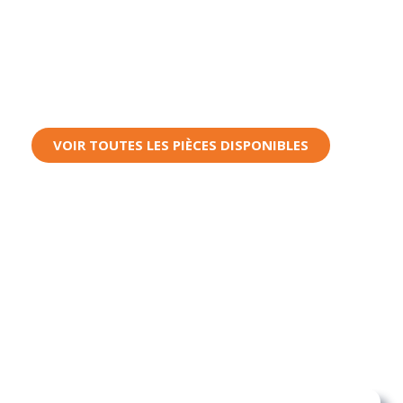
de carrosserie
Les Pièces Auto Pro
, des
pièces de carrosserie
pour
une fiabilité
et
une confiance
sans faille.
VOIR TOUTES LES PIÈCES DISPONIBLES