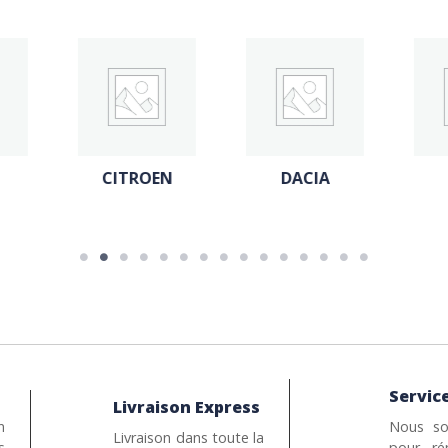
N
DACIA
FIAT
Service
Livraison Express
n
Nous so
Livraison dans toute la
s
pour ré