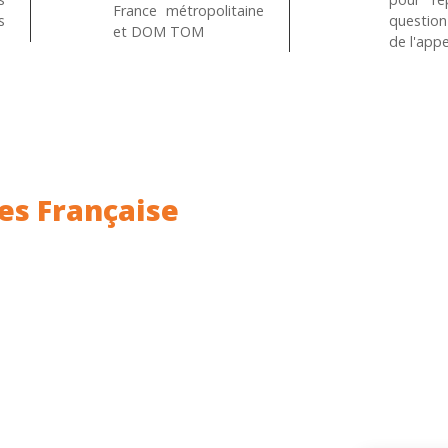
France métropolitaine
s
questio
et DOM TOM
de l'appe
es Française
ance.
Rhin (68) en Alsace.