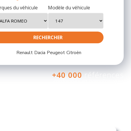
ques du véhicule
Modèle du véhicule
Renault
Dacia
Peugeot
Citroën
+40 000
références
conformes et homologuées