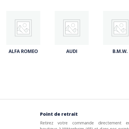
AUDI
B.M.W.
CITROE
Point de retrait
Retirez votre commande directement e
boutique à Wittenheim (68) et dans nos point