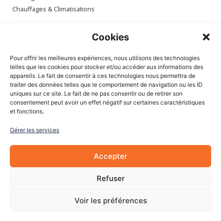
Chauffages & Climatisations
Espace client
Cookies
Mon compte
Pour offrir les meilleures expériences, nous utilisons des technologies
Mes commandes
telles que les cookies pour stocker et/ou accéder aux informations des
appareils. Le fait de consentir à ces technologies nous permettra de
Mes adresses
traiter des données telles que le comportement de navigation ou les ID
Mon panier
uniques sur ce site. Le fait de ne pas consentir ou de retirer son
consentement peut avoir un effet négatif sur certaines caractéristiques
et fonctions.
Informations
Gérer les services
À Propos de nous
Blog
Accepter
Contactez-nous
Mentions légales
Refuser
CGV
Cookies
Voir les préférences