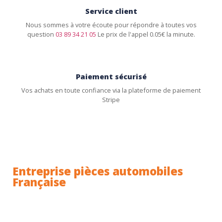
Service client
Nous sommes à votre écoute pour répondre à toutes vos
question
03 89 34 21 05
Le prix de l'appel 0.05€ la minute.
Paiement sécurisé
Vos achats en toute confiance via la plateforme de paiement
Stripe
Entreprise pièces automobiles
Française
Toutes nos pièces sont expédiées depuis la France.
Nous sommes basés à Wittenheim dans le Haut-
Rhin (68) en Alsace.