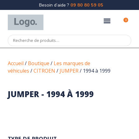
Besoin d’aide ?
09 80 80 59 05
0
Accueil
/
Boutique
/
Les marques de
véhicules
/
CITROEN
/
JUMPER
/ 1994 à 1999
JUMPER - 1994 À 1999
TYPE DE PRODUIT