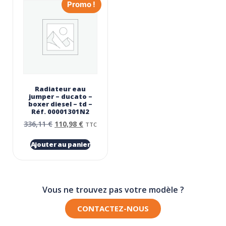
Promo !
Radiateur eau
jumper – ducato –
boxer diesel – td –
Réf. 00001301N2
336,11
€
110,98
€
TTC
Ajouter au panier
Vous ne trouvez pas votre modèle ?
CONTACTEZ-NOUS