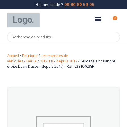
Besoin d’aide ?
09 80 80 59 05
0
Accueil
/
Boutique
/
Les marques de
véhicules
/
DACIA
/
DUSTER
/
depuis 2017
/ Guidage air calandre
droite Dacia Duster (depuis 2017) – Réf. 628104638R