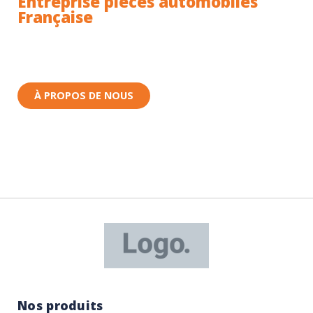
Entreprise pièces automobiles
Française
Toutes nos pièces sont expédiées depuis la France.
Nous sommes basés à Wittenheim dans le Haut-
Rhin (68) en Alsace.
À PROPOS DE NOUS
Nos produits