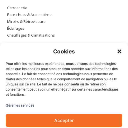
Carrosserie
Pare-chocs & Accessoires
Miroirs & Rétroviseurs
Éclairages
Chauffages & Climatisations
Espace client
Cookies
Mon compte
Pour offrir les meilleures expériences, nous utilisons des technologies
Mes commandes
telles que les cookies pour stocker et/ou accéder aux informations des
appareils. Le fait de consentir à ces technologies nous permettra de
Mes adresses
traiter des données telles que le comportement de navigation ou les ID
Mon panier
uniques sur ce site. Le fait de ne pas consentir ou de retirer son
consentement peut avoir un effet négatif sur certaines caractéristiques
et fonctions.
Informations
Gérer les services
À Propos de nous
Blog
Accepter
Contactez-nous