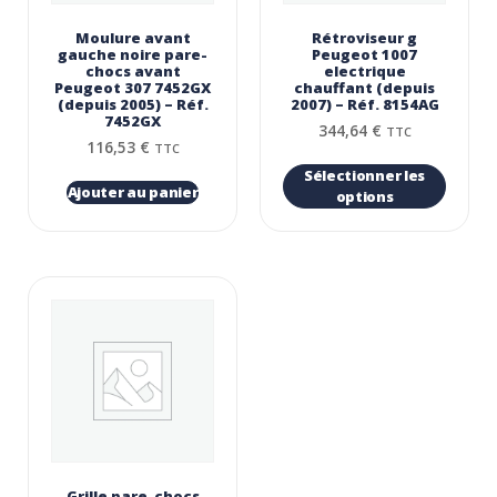
Moulure avant
Rétroviseur g
gauche noire pare-
Peugeot 1007
chocs avant
electrique
Peugeot 307 7452GX
chauffant (depuis
(depuis 2005) – Réf.
2007) – Réf. 8154AG
7452GX
344,64
€
TTC
116,53
€
TTC
Sélectionner les
Ajouter au panier
options
Grille pare-chocs