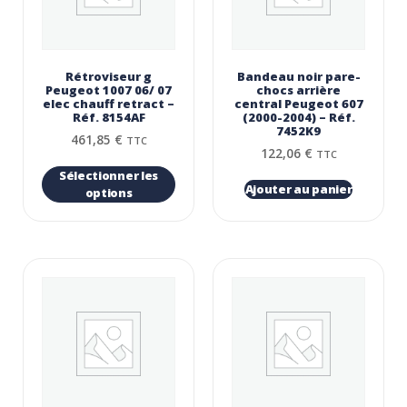
Rétroviseur g
Bandeau noir pare-
Peugeot 1007 06/ 07
chocs arrière
elec chauff retract –
central Peugeot 607
Réf. 8154AF
(2000-2004) – Réf.
7452K9
461,85
€
TTC
122,06
€
TTC
Sélectionner les
Ajouter au panier
options