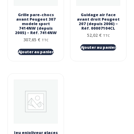
Grille pare-chocs
Guidage air face
avant Peugeot 307
avant droit Peugeot
modele sport
207 (depuis 2006) –
7414NW (depuis
Réf. 00007104CL
2005) – Réf. 7414NW
52,02
€
TTC
307,65
€
TTC
Ajouter au panier
Ajouter au panier
Jeu enjoliveur glaces