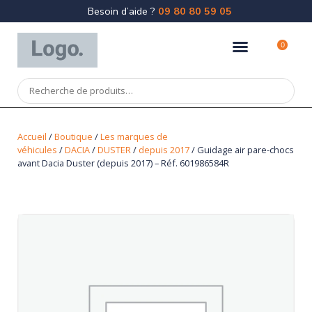
Besoin d’aide ?
09 80 80 59 05
0
Accueil
/
Boutique
/
Les marques de
véhicules
/
DACIA
/
DUSTER
/
depuis 2017
/ Guidage air pare-chocs
avant Dacia Duster (depuis 2017) – Réf. 601986584R