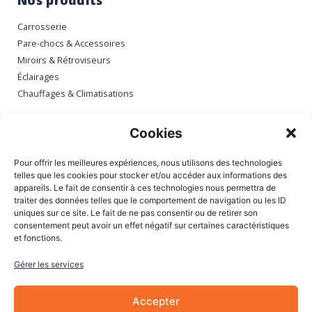
Nos produits
Carrosserie
Pare-chocs & Accessoires
Miroirs & Rétroviseurs
Éclairages
Chauffages & Climatisations
Espace client
Cookies
Mon compte
Pour offrir les meilleures expériences, nous utilisons des technologies
Mes commandes
telles que les cookies pour stocker et/ou accéder aux informations des
appareils. Le fait de consentir à ces technologies nous permettra de
Mes adresses
traiter des données telles que le comportement de navigation ou les ID
Mon panier
uniques sur ce site. Le fait de ne pas consentir ou de retirer son
consentement peut avoir un effet négatif sur certaines caractéristiques
et fonctions.
Informations
Gérer les services
À Propos de nous
Blog
Accepter
Contactez-nous