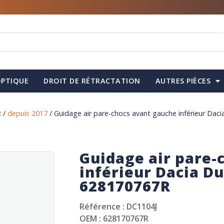
PTIQUE
DROIT DE RÉTRACTATION
AUTRES PIÈCES
R
/
depuis 2017
/ Guidage air pare-chocs avant gauche inférieur Dac
Guidage air pare-
inférieur Dacia Du
628170767R
Référence : DC1104J
OEM : 628170767R