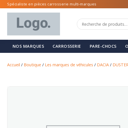
Spécialiste en pièces carrosserie multi-marques
NOS MARQUES
CARROSSERIE
PARE-CHOCS
O
Accueil
/
Boutique
/
Les marques de véhicules
/
DACIA
/
DUSTE