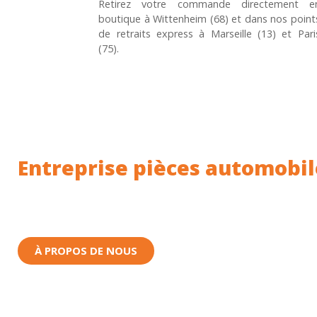
Retirez votre commande directement e
boutique à Wittenheim (68) et dans nos point
de retraits express à Marseille (13) et Pari
(75).
Entreprise pièces automobil
Toutes nos pièces sont expédiées depuis la Fr
Nous sommes basés à Wittenheim dans le Haut-
À PROPOS DE NOUS