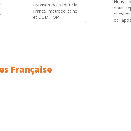
n
Nous so
Livraison dans toute la
s
pour ré
France métropolitaine
s
questio
et DOM TOM
de l'appe
es Française
ance.
Rhin (68) en Alsace.