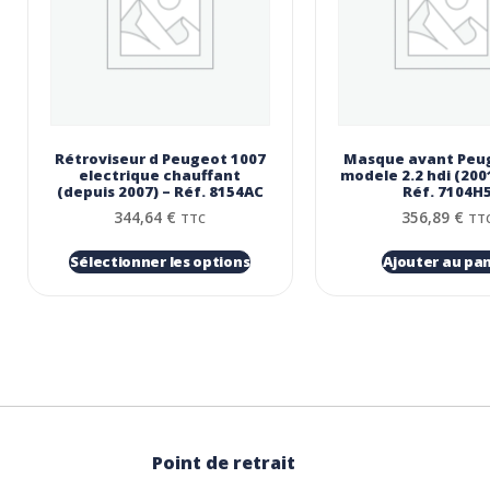
Rétroviseur d Peugeot 1007
Masque avant Peu
electrique chauffant
modele 2.2 hdi (200
(depuis 2007) – Réf. 8154AC
Réf. 7104H
344,64
€
356,89
€
TTC
TT
Sélectionner les options
Ajouter au pan
Point de retrait