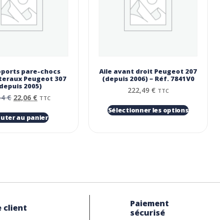
pports pare-chocs
Aile avant droit Peugeot 207
ateraux Peugeot 307
(depuis 2006) – Réf. 7841V0
depuis 2005)
222,49
€
TTC
54
€
22,06
€
TTC
Sélectionner les options
outer au panier
Paiement
 client
sécurisé