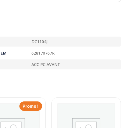
DC1104J
OEM
628170767R
ACC PC AVANT
Promo !