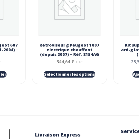
geot 607
Rétroviseur g Peugeot 1007
Kit su
1-2004) –
electrique chauffant
ard-g l
5
(depuis 2007) – Réf. 8154AG
(
344,64
€
28,
C
TTC
ier
Sélectionner les options
Aj
Service
Livraison Express