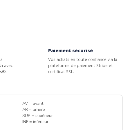
Paiement sécurisé
la
Vos achats en toute confiance via la
8h avec
plateforme de paiement Stripe et
ss®.
certificat SSL.
AV = avant
AR = arrière
SUP = supérieur
INF = inférieur