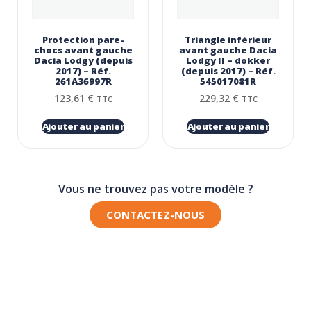
Protection pare-
Triangle inférieur
chocs avant gauche
avant gauche Dacia
Dacia Lodgy (depuis
Lodgy II – dokker
2017) – Réf.
(depuis 2017) – Réf.
261A36997R
545017081R
123,61
€
229,32
€
TTC
TTC
Ajouter au panier
Ajouter au panier
Vous ne trouvez pas votre modèle ?
CONTACTEZ-NOUS