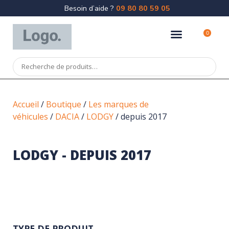
Besoin d’aide ?
09 80 80 59 05
0
Accueil
/
Boutique
/
Les marques de
véhicules
/
DACIA
/
LODGY
/ depuis 2017
LODGY - DEPUIS 2017
TYPE DE PRODUIT