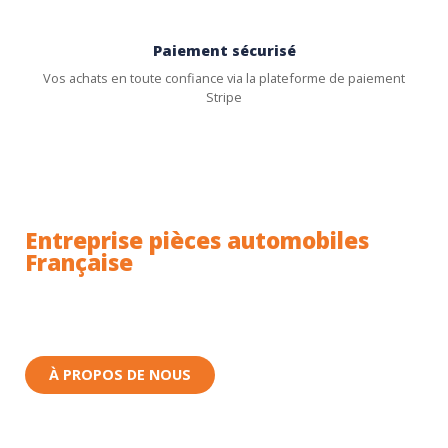
Paiement sécurisé
Vos achats en toute confiance via la plateforme de paiement
Stripe
Entreprise pièces automobiles
Française
Toutes nos pièces sont expédiées depuis la France.
Nous sommes basés à Wittenheim dans le Haut-
Rhin (68) en Alsace.
À PROPOS DE NOUS