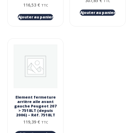
307,65
€
TTC
116,53
€
TTC
Ajouter au panier
Ajouter au panier
Element fermeture
arrière aile avant
gauche Peugeot 207
> 7518LT (depuis
2006) – Réf. 7518LT
119,39
€
TTC