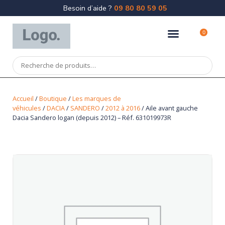
Besoin d’aide ?
09 80 80 59 05
0
Accueil
/
Boutique
/
Les marques de
véhicules
/
DACIA
/
SANDERO
/
2012 à 2016
/ Aile avant gauche
Dacia Sandero logan (depuis 2012) – Réf. 631019973R