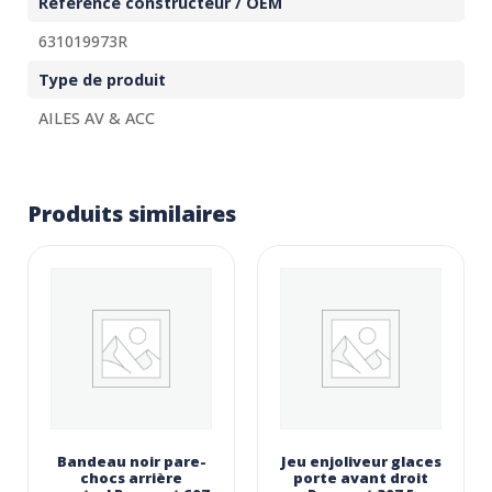
Référence constructeur / OEM
631019973R
Type de produit
AILES AV & ACC
Produits similaires
Bandeau noir pare-
Jeu enjoliveur glaces
chocs arrière
porte avant droit