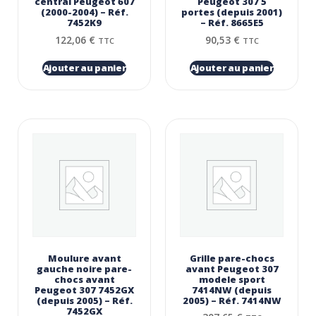
central Peugeot 607
Peugeot 307 5
(2000-2004) – Réf.
portes (depuis 2001)
7452K9
– Réf. 8665E5
122,06
€
90,53
€
TTC
TTC
Ajouter au panier
Ajouter au panier
Moulure avant
Grille pare-chocs
gauche noire pare-
avant Peugeot 307
chocs avant
modele sport
Peugeot 307 7452GX
7414NW (depuis
(depuis 2005) – Réf.
2005) – Réf. 7414NW
7452GX