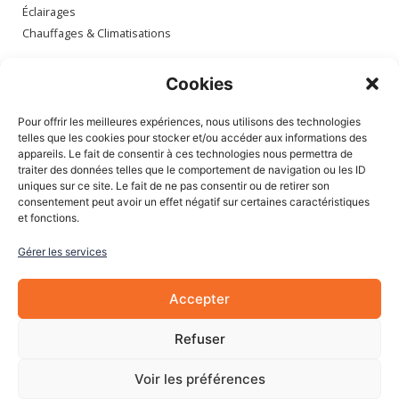
Éclairages
Chauffages & Climatisations
Espace client
Cookies
Mon compte
Pour offrir les meilleures expériences, nous utilisons des technologies
Mes commandes
telles que les cookies pour stocker et/ou accéder aux informations des
appareils. Le fait de consentir à ces technologies nous permettra de
Mes adresses
traiter des données telles que le comportement de navigation ou les ID
Mon panier
uniques sur ce site. Le fait de ne pas consentir ou de retirer son
consentement peut avoir un effet négatif sur certaines caractéristiques
et fonctions.
Informations
Gérer les services
À Propos de nous
Blog
Accepter
Contactez-nous
Mentions légales
Refuser
CGV
Cookies
Voir les préférences