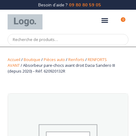
Besoin d’aide ?
09 80 80 59 05
0
Accueil
/
Boutique
/
Pièces auto
/
Renforts
/
RENFORTS
AVANT
/ Absorbeur pare-chocs avant droit Dacia Sandero III
(depuis 2020) – Réf. 620920132R