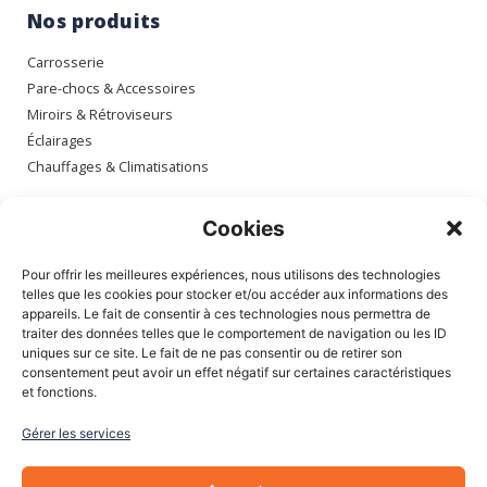
Nos produits
Carrosserie
Pare-chocs & Accessoires
Miroirs & Rétroviseurs
Éclairages
Chauffages & Climatisations
Espace client
Cookies
Mon compte
Pour offrir les meilleures expériences, nous utilisons des technologies
Mes commandes
telles que les cookies pour stocker et/ou accéder aux informations des
appareils. Le fait de consentir à ces technologies nous permettra de
Mes adresses
traiter des données telles que le comportement de navigation ou les ID
Mon panier
uniques sur ce site. Le fait de ne pas consentir ou de retirer son
consentement peut avoir un effet négatif sur certaines caractéristiques
et fonctions.
Informations
Gérer les services
À Propos de nous
Blog