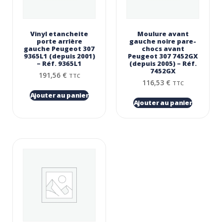
Vinyl etancheite
Moulure avant
porte arrière
gauche noire pare-
gauche Peugeot 307
chocs avant
9365L1 (depuis 2001)
Peugeot 307 7452GX
– Réf. 9365L1
(depuis 2005) – Réf.
7452GX
191,56
€
TTC
116,53
€
TTC
Ajouter au panier
Ajouter au panier