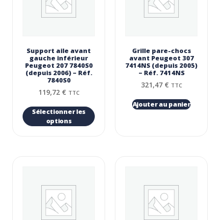
Support aile avant
Grille pare-chocs
gauche inférieur
avant Peugeot 307
Peugeot 207 7840S0
7414NS (depuis 2005)
(depuis 2006) – Réf.
– Réf. 7414NS
7840S0
321,47
€
TTC
119,72
€
TTC
Ajouter au panier
Sélectionner les
options