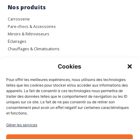
Nos produits
Carrosserie
Pare-chocs & Accessoires
Miroirs & Rétroviseurs
Éclairages
Chauffages & Climatisations
Espace client
Cookies
Mon compte
Pour offrir les meilleures expériences, nous utilisons des technologies
Mes commandes
telles que les cookies pour stocker et/ou accéder aux informations des
appareils. Le fait de consentir à ces technologies nous permettra de
Mes adresses
traiter des données telles que le comportement de navigation ou les ID
Mon panier
uniques sur ce site. Le fait de ne pas consentir ou de retirer son
consentement peut avoir un effet négatif sur certaines caractéristiques
et fonctions.
Informations
Gérer les services
À Propos de nous
Blog