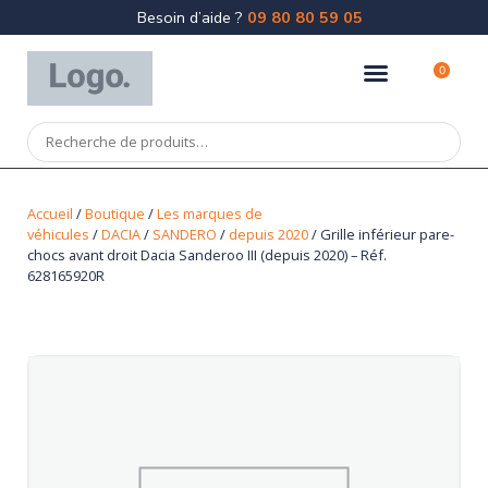
Besoin d’aide ?
09 80 80 59 05
0
Accueil
/
Boutique
/
Les marques de
véhicules
/
DACIA
/
SANDERO
/
depuis 2020
/ Grille inférieur pare-
chocs avant droit Dacia Sanderoo III (depuis 2020) – Réf.
628165920R