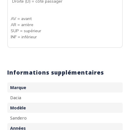
Droite (D) = côté passager
AV = avant
AR = arrière
SUP = supérieur
INF = inférieur
Informations supplémentaires
Marque
Dacia
Modèle
Sandero
Années