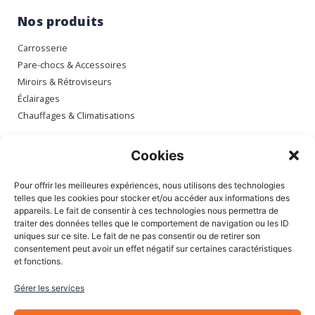
Nos produits
Carrosserie
Pare-chocs & Accessoires
Miroirs & Rétroviseurs
Éclairages
Chauffages & Climatisations
Espace client
Cookies
Mon compte
Pour offrir les meilleures expériences, nous utilisons des technologies
Mes commandes
telles que les cookies pour stocker et/ou accéder aux informations des
appareils. Le fait de consentir à ces technologies nous permettra de
Mes adresses
traiter des données telles que le comportement de navigation ou les ID
Mon panier
uniques sur ce site. Le fait de ne pas consentir ou de retirer son
consentement peut avoir un effet négatif sur certaines caractéristiques
et fonctions.
Informations
Gérer les services
À Propos de nous
Blog