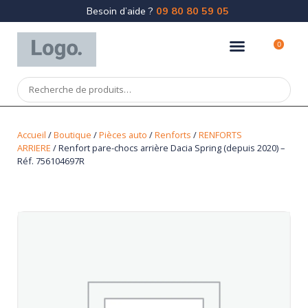
Besoin d’aide ?
09 80 80 59 05
0
Accueil
/
Boutique
/
Pièces auto
/
Renforts
/
RENFORTS
ARRIERE
/ Renfort pare-chocs arrière Dacia Spring (depuis 2020) –
Réf. 756104697R