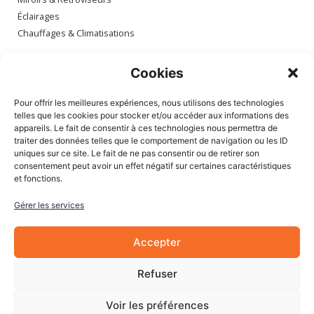
Éclairages
Chauffages & Climatisations
Espace client
Cookies
Mon compte
Pour offrir les meilleures expériences, nous utilisons des technologies
Mes commandes
telles que les cookies pour stocker et/ou accéder aux informations des
appareils. Le fait de consentir à ces technologies nous permettra de
Mes adresses
traiter des données telles que le comportement de navigation ou les ID
Mon panier
uniques sur ce site. Le fait de ne pas consentir ou de retirer son
consentement peut avoir un effet négatif sur certaines caractéristiques
et fonctions.
Informations
Gérer les services
À Propos de nous
Blog
Accepter
Contactez-nous
Mentions légales
Refuser
CGV
Cookies
Voir les préférences