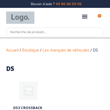
Besoin d’aide ?
09 80 80 59 05
0
Accueil
/
Boutique
/
Les marques de véhicules
/ DS
DS
DS3 CROSSBACK
(4)