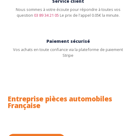
Service client
Nous sommes à votre écoute pour répondre à toutes vos
question
03 89 34 21 05
Le prix de l'appel 0.05€ la minute.
Paiement sécurisé
Vos achats en toute confiance via la plateforme de paiement
Stripe
Entreprise pièces automobiles
Française
Toutes nos pièces sont expédiées depuis la France.
Nous sommes basés à Wittenheim dans le Haut-
Rhin (68) en Alsace.