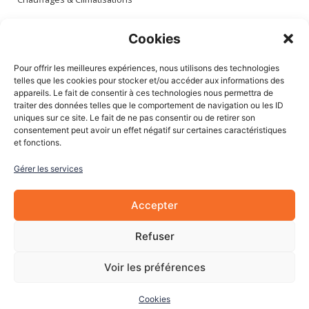
Espace client
Cookies
Mon compte
Pour offrir les meilleures expériences, nous utilisons des technologies
Mes commandes
telles que les cookies pour stocker et/ou accéder aux informations des
appareils. Le fait de consentir à ces technologies nous permettra de
Mes adresses
traiter des données telles que le comportement de navigation ou les ID
Mon panier
uniques sur ce site. Le fait de ne pas consentir ou de retirer son
consentement peut avoir un effet négatif sur certaines caractéristiques
et fonctions.
Informations
Gérer les services
À Propos de nous
Blog
Accepter
Contactez-nous
Mentions légales
Refuser
CGV
Cookies
Voir les préférences
Cookies
© 2022 Les Pièces Auto Pro. Tous droits réservés