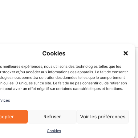
Cookies
Informations
les meilleures expériences, nous utilisons des technologies telles que les
 stocker et/ou accéder aux informations des appareils. Le fait de consentir
À Propos de nous
ologies nous permettra de traiter des données telles que le comportement
Blog
n ou les ID uniques sur ce site. Le fait de ne pas consentir ou de retirer son
 peut avoir un effet négatif sur certaines caractéristiques et fonctions.
Contactez-nous
Mentions légales
rvices
CGV
Cookies
cepter
Refuser
Voir les préférences
Cookies