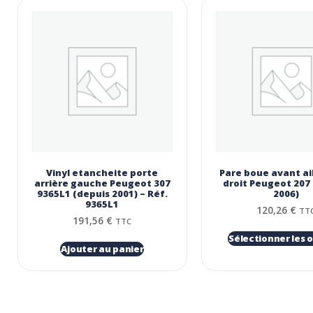
Vinyl etancheite porte
Pare boue avant ai
arrière gauche Peugeot 307
droit Peugeot 207
9365L1 (depuis 2001) – Réf.
2006)
9365L1
120,26
€
TT
191,56
€
TTC
Sélectionner les 
Ajouter au panier