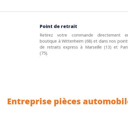
Point de retrait
Retirez votre commande directement e
boutique à Wittenheim (68) et dans nos point
de retraits express à Marseille (13) et Pari
(75).
Entreprise pièces automobil
Toutes nos pièces sont expédiées depuis la Fr
Nous sommes basés à Wittenheim dans le Haut-