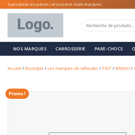
Spécialiste en pièces carrosserie multi-marques
NOS MARQUES
CARROSSERIE
PARE-CHOCS
O
Accueil
/
Boutique
/
Les marques de véhicules
/
FIAT
/
BRAVO
/
Promo !