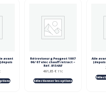
le avant
Rétroviseur g Peugeot 1007
Aile ava
 (depuis
06/ 07 elec chauff retract –
(depuis
Réf. 8154AF
461,85
€
C
TTC
Sélect
options
Sélectionner les options