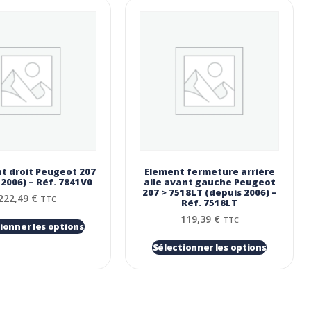
nt droit Peugeot 207
Element fermeture arrière
 2006) – Réf. 7841V0
aile avant gauche Peugeot
207 > 7518LT (depuis 2006) –
222,49
€
TTC
Réf. 7518LT
119,39
€
TTC
ionner les options
Sélectionner les options