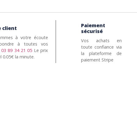
Paiement
 client
sécurisé
mmes à votre écoute
Vos achats en
pondre à toutes vos
toute confiance via
n
03 89 34 21 05
Le prix
la plateforme de
l 0.05€ la minute.
paiement Stripe