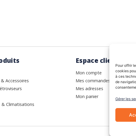
oduits
Espace client
Pour offrir 
cookies pour
Mon compte
à ces techn
 & Accessoires
Mes commandes
de navigatio
consentement
étroviseurs
Mes adresses
Mon panier
Gérer les se
 & Climatisations
Ac