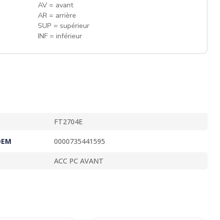
AV = avant
AR = arrière
SUP = supérieur
INF = inférieur
FT2704E
OEM
0000735441595
ACC PC AVANT