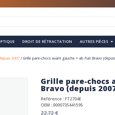
PTIQUE
DROIT DE RÉTRACTATION
AUTRES PIÈCES
depuis 2007
/ Grille pare-chocs avant gauche + ab Fiat Bravo (depui
Grille pare-chocs 
Bravo (depuis 200
Référence : FT2704E
OEM : 0000735441595
22,72
€