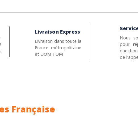
Service
Livraison Express
n
Nous so
Livraison dans toute la
s
pour ré
France métropolitaine
s
questio
et DOM TOM
de l'appe
es Française
ance.
Rhin (68) en Alsace.