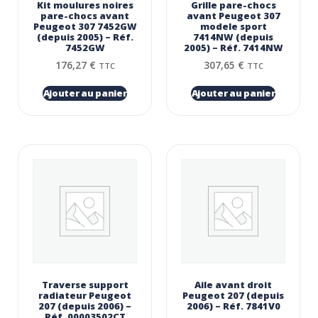
Kit moulures noires
Grille pare-chocs
pare-chocs avant
avant Peugeot 307
Peugeot 307 7452GW
modele sport
(depuis 2005) – Réf.
7414NW (depuis
7452GW
2005) – Réf. 7414NW
176,27
€
307,65
€
TTC
TTC
Ajouter au panier
Ajouter au panier
Traverse support
Aile avant droit
radiateur Peugeot
Peugeot 207 (depuis
207 (depuis 2006) –
2006) – Réf. 7841V0
Réf. 00003502CT