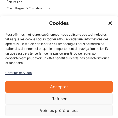
Éclairages
Chauffages & Climatisations
Espace client
Cookies
Mon compte
Pour offrir les meilleures expériences, nous utilisons des technologies
Mes commandes
telles que les cookies pour stocker et/ou accéder aux informations des
appareils. Le fait de consentir à ces technologies nous permettra de
Mes adresses
traiter des données telles que le comportement de navigation ou les ID
Mon panier
uniques sur ce site. Le fait de ne pas consentir ou de retirer son
consentement peut avoir un effet négatif sur certaines caractéristiques
et fonctions.
Informations
Gérer les services
À Propos de nous
Blog
Accepter
Contactez-nous
Mentions légales
Refuser
CGV
Cookies
Voir les préférences