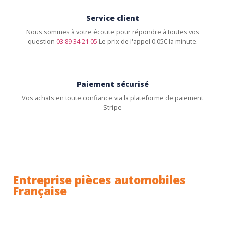
Service client
Nous sommes à votre écoute pour répondre à toutes vos
question
03 89 34 21 05
Le prix de l'appel 0.05€ la minute.
Paiement sécurisé
Vos achats en toute confiance via la plateforme de paiement
Stripe
Entreprise pièces automobiles
Française
Toutes nos pièces sont expédiées depuis la France.
Nous sommes basés à Wittenheim dans le Haut-
Rhin (68) en Alsace.