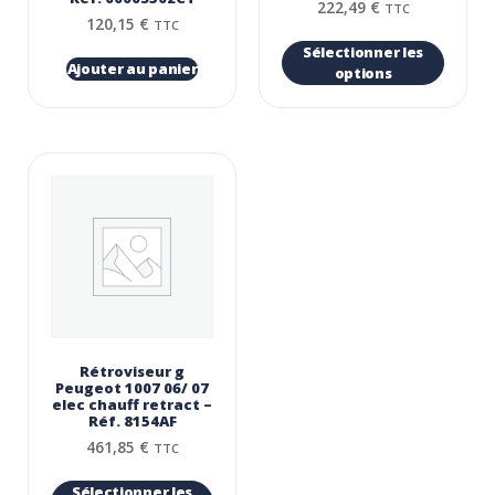
222,49
€
TTC
120,15
€
TTC
Sélectionner les
Ajouter au panier
options
Rétroviseur g
Peugeot 1007 06/ 07
elec chauff retract –
Réf. 8154AF
461,85
€
TTC
Sélectionner les