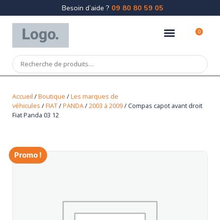
Besoin d’aide ?
09 80 80 59 05
0
Accueil
/
Boutique
/
Les marques de
véhicules
/
FIAT
/
PANDA
/
2003 à 2009
/ Compas capot avant droit
Fiat Panda 03 12
Promo !