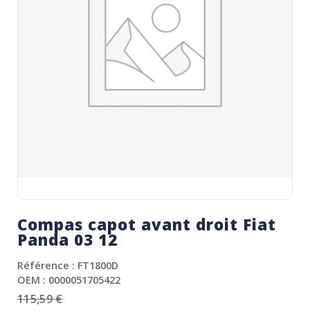
Compas capot avant droit Fiat
Panda 03 12
Référence : FT1800D
OEM : 0000051705422
115,59
€