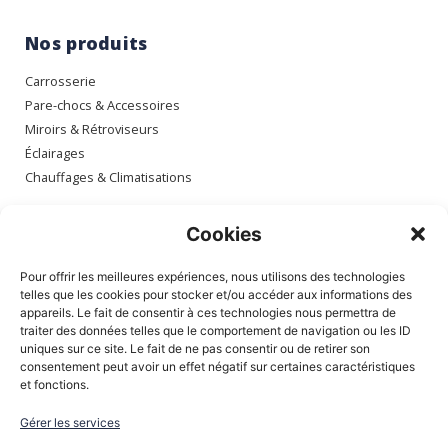
Nos produits
Carrosserie
Pare-chocs & Accessoires
Miroirs & Rétroviseurs
Éclairages
Chauffages & Climatisations
Espace client
Cookies
Mon compte
Pour offrir les meilleures expériences, nous utilisons des technologies
Mes commandes
telles que les cookies pour stocker et/ou accéder aux informations des
appareils. Le fait de consentir à ces technologies nous permettra de
Mes adresses
traiter des données telles que le comportement de navigation ou les ID
Mon panier
uniques sur ce site. Le fait de ne pas consentir ou de retirer son
consentement peut avoir un effet négatif sur certaines caractéristiques
et fonctions.
Informations
Gérer les services
À Propos de nous