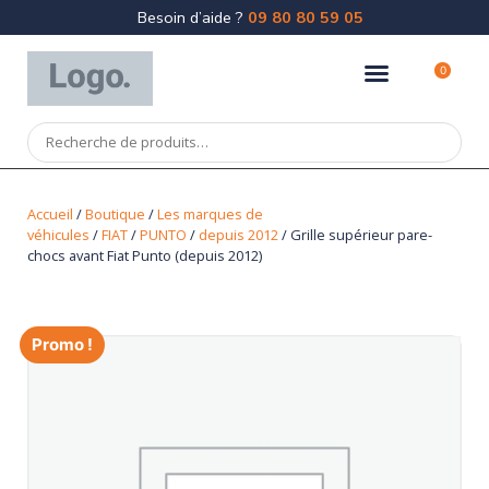
Besoin d’aide ?
09 80 80 59 05
0
Accueil
/
Boutique
/
Les marques de
véhicules
/
FIAT
/
PUNTO
/
depuis 2012
/ Grille supérieur pare-
chocs avant Fiat Punto (depuis 2012)
Promo !