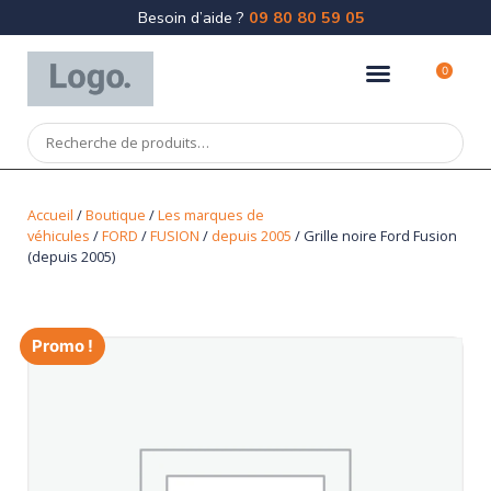
Besoin d’aide ?
09 80 80 59 05
0
Accueil
/
Boutique
/
Les marques de
véhicules
/
FORD
/
FUSION
/
depuis 2005
/ Grille noire Ford Fusion
(depuis 2005)
Promo !