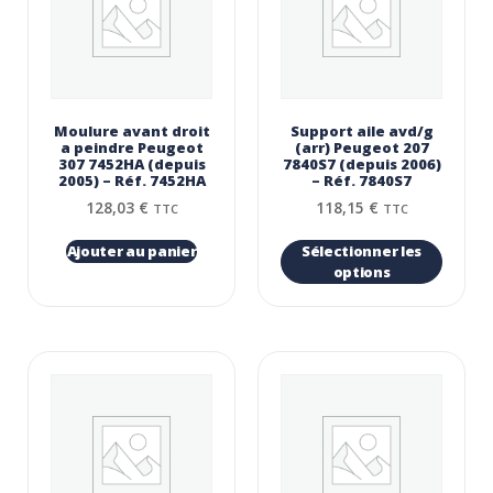
Moulure avant droit
Support aile avd/g
a peindre Peugeot
(arr) Peugeot 207
307 7452HA (depuis
7840S7 (depuis 2006)
2005) – Réf. 7452HA
– Réf. 7840S7
128,03
€
118,15
€
TTC
TTC
Ajouter au panier
Sélectionner les
options