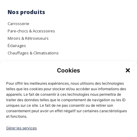
Nos produits
Carrosserie
Pare-chocs & Accessoires
Miroirs & Rétroviseurs
Éclairages
Chauffages & Climatisations
Espace client
Cookies
Mon compte
Pour offrir les meilleures expériences, nous utilisons des technologies
Mes commandes
telles que les cookies pour stocker et/ou accéder aux informations des
appareils. Le fait de consentir à ces technologies nous permettra de
Mes adresses
traiter des données telles que le comportement de navigation ou les ID
Mon panier
uniques sur ce site. Le fait de ne pas consentir ou de retirer son
consentement peut avoir un effet négatif sur certaines caractéristiques
et fonctions.
Informations
Gérer les services
À Propos de nous