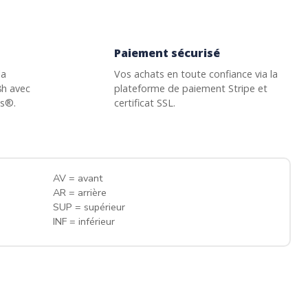
Paiement sécurisé
la
Vos achats en toute confiance via la
8h avec
plateforme de paiement Stripe et
ss®.
certificat SSL.
AV = avant
AR = arrière
SUP = supérieur
INF = inférieur