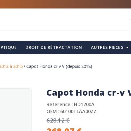
PTIQUE
DROIT DE RÉTRACTATION
AUTRES PIÈCES
2012 à 2015
/ Capot Honda cr-v V (depuis 2018)
Capot Honda cr-v V
Référence : HD1200A
OEM : 60100TLAA00ZZ
628,12
€
268,07
€