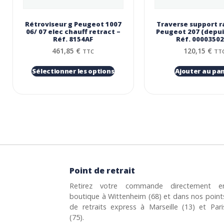
Rétroviseur g Peugeot 1007
Traverse support r
06/ 07 elec chauff retract –
Peugeot 207 (depui
Réf. 8154AF
Réf. 0000350
461,85
€
120,15
€
TTC
TT
Sélectionner les options
Ajouter au pan
Point de retrait
Retirez votre commande directement e
boutique à Wittenheim (68) et dans nos point
de retraits express à Marseille (13) et Pari
(75).