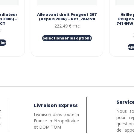
adiateur
Aile avant droit Peugeot 207
Grille
s 2006) –
(depuis 2006) – Réf. 7841V0
Peugeo
2CT
7414NW (
222,49
€
TTC
C
Sélectionner les options
ier
Aj
Service
Livraison Express
n
Nous so
Livraison dans toute la
s
pour ré
France métropolitaine
s
questio
et DOM TOM
de l'appe