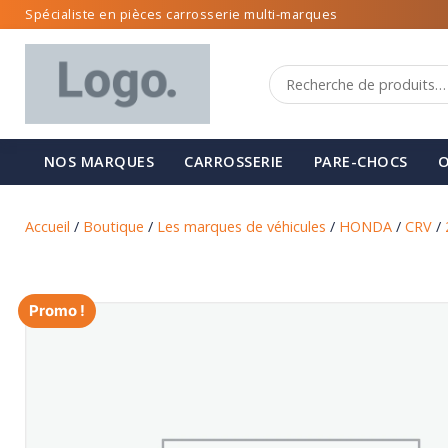
Spécialiste en pièces carrosserie multi-marques
NOS MARQUES
CARROSSERIE
PARE-CHOCS
O
Accueil
/
Boutique
/
Les marques de véhicules
/
HONDA
/
CRV
/
Promo !