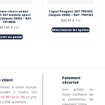
 pare-chocs avant
Capot Peugeot 207 7901N2
t 307 modele sport
(depuis 2006) – Réf. 7901N2
depuis 2005) – Réf.
820,67
€
TTC
7414NW
307,65
€
TTC
Sélectionner les options
outer au panier
Paiement
 client
sécurisé
mmes à votre écoute
Vos achats en
pondre à toutes vos
toute confiance via
n
03 89 34 21 05
Le prix
la plateforme de
l 0.05€ la minute.
paiement Stripe