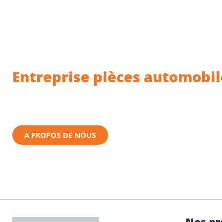
Entreprise pièces automobil
Toutes nos pièces sont expédiées depuis la Fr
Nous sommes basés à Wittenheim dans le Haut-
À PROPOS DE NOUS
Nos pr