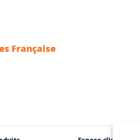
es Française
ance.
Rhin (68) en Alsace.
oduits
Espace client