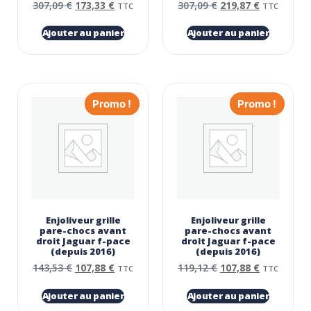
307,09
€
173,33
€
307,09
€
219,87
€
TTC
TTC
Ajouter au panier
Ajouter au panier
Promo !
Promo !
Enjoliveur grille
Enjoliveur grille
pare-chocs avant
pare-chocs avant
droit Jaguar f-pace
droit Jaguar f-pace
(depuis 2016)
(depuis 2016)
143,53
€
107,88
€
119,12
€
107,88
€
TTC
TTC
Ajouter au panier
Ajouter au panier