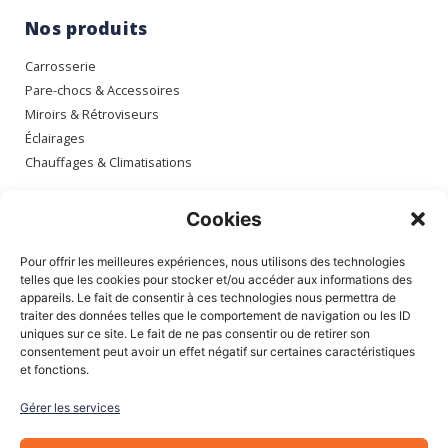
Nos produits
Carrosserie
Pare-chocs & Accessoires
Miroirs & Rétroviseurs
Éclairages
Chauffages & Climatisations
Espace client
Cookies
Mon compte
Pour offrir les meilleures expériences, nous utilisons des technologies
Mes commandes
telles que les cookies pour stocker et/ou accéder aux informations des
appareils. Le fait de consentir à ces technologies nous permettra de
Mes adresses
traiter des données telles que le comportement de navigation ou les ID
Mon panier
uniques sur ce site. Le fait de ne pas consentir ou de retirer son
consentement peut avoir un effet négatif sur certaines caractéristiques
et fonctions.
Informations
Gérer les services
À Propos de nous
Blog