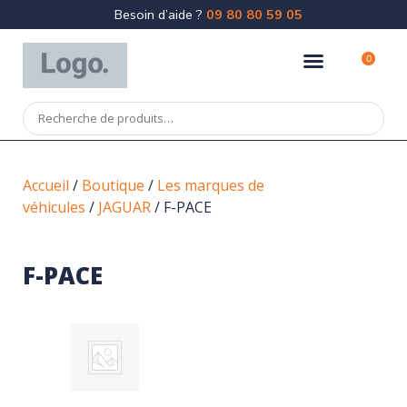
Besoin d’aide ?
09 80 80 59 05
0
Accueil
/
Boutique
/
Les marques de
véhicules
/
JAGUAR
/ F-PACE
F-PACE