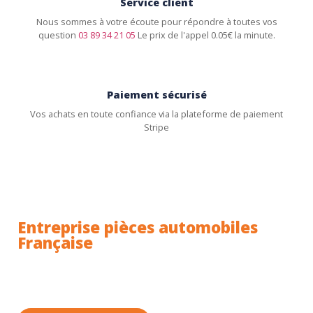
Service client
Nous sommes à votre écoute pour répondre à toutes vos
question
03 89 34 21 05
Le prix de l'appel 0.05€ la minute.
Paiement sécurisé
Vos achats en toute confiance via la plateforme de paiement
Stripe
Entreprise pièces automobiles
Française
Toutes nos pièces sont expédiées depuis la France.
Nous sommes basés à Wittenheim dans le Haut-
Rhin (68) en Alsace.