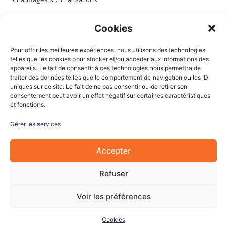
Espace client
Cookies
Mon compte
Pour offrir les meilleures expériences, nous utilisons des technologies
Mes commandes
telles que les cookies pour stocker et/ou accéder aux informations des
appareils. Le fait de consentir à ces technologies nous permettra de
Mes adresses
traiter des données telles que le comportement de navigation ou les ID
Mon panier
uniques sur ce site. Le fait de ne pas consentir ou de retirer son
consentement peut avoir un effet négatif sur certaines caractéristiques
et fonctions.
Informations
Gérer les services
À Propos de nous
Blog
Accepter
Contactez-nous
Mentions légales
Refuser
CGV
Cookies
Voir les préférences
Cookies
© 2022 Les Pièces Auto Pro. Tous droits réservés