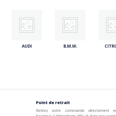
AUDI
B.M.W.
CITROE
Point de retrait
Retirez votre commande directement e
boutique à Wittenheim (68) et dans nos point