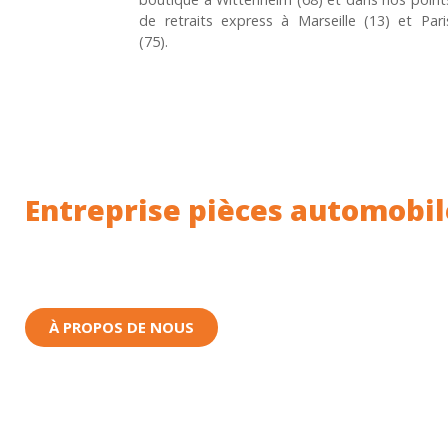
de retraits express à Marseille (13) et Pari
(75).
Entreprise pièces automobil
Toutes nos pièces sont expédiées depuis la Fr
Nous sommes basés à Wittenheim dans le Haut-
À PROPOS DE NOUS