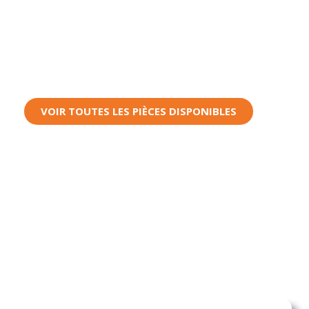
de carrosserie
Les Pièces Auto Pro
, des
pièces de carrosserie
pour
une fiabilité
et
une confiance
sans faille.
VOIR TOUTES LES PIÈCES DISPONIBLES