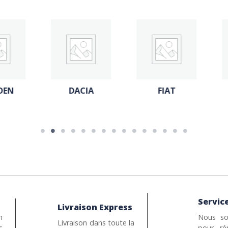
N
DACIA
FIAT
Service
Livraison Express
n
Nous so
Livraison dans toute la
s
pour ré