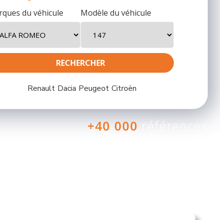
ques du véhicule
Modèle du véhicule
Renault
Dacia
Peugeot
Citroën
+40 000
références
conformes et homologuées