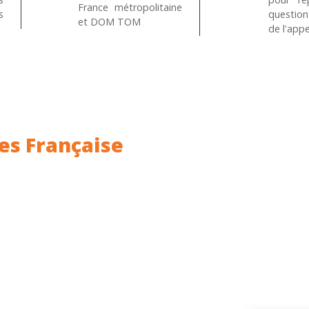
France métropolitaine
s
questio
et DOM TOM
de l'appe
es Française
ance.
Rhin (68) en Alsace.