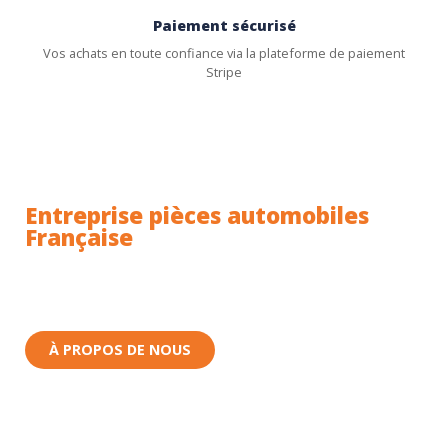
Paiement sécurisé
Vos achats en toute confiance via la plateforme de paiement
Stripe
Entreprise pièces automobiles
Française
Toutes nos pièces sont expédiées depuis la France.
Nous sommes basés à Wittenheim dans le Haut-
Rhin (68) en Alsace.
À PROPOS DE NOUS