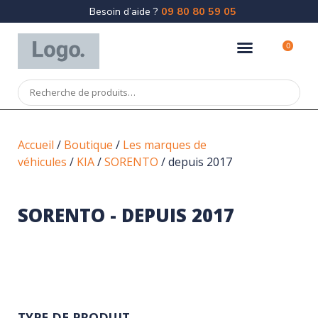
Besoin d’aide ?
09 80 80 59 05
0
Accueil
/
Boutique
/
Les marques de
véhicules
/
KIA
/
SORENTO
/ depuis 2017
SORENTO - DEPUIS 2017
TYPE DE PRODUIT