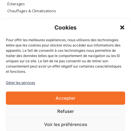
Éclairages
Chauffages & Climatisations
Espace client
Cookies
Mon compte
Pour offrir les meilleures expériences, nous utilisons des technologies
Mes commandes
telles que les cookies pour stocker et/ou accéder aux informations des
appareils. Le fait de consentir à ces technologies nous permettra de
Mes adresses
traiter des données telles que le comportement de navigation ou les ID
Mon panier
uniques sur ce site. Le fait de ne pas consentir ou de retirer son
consentement peut avoir un effet négatif sur certaines caractéristiques
et fonctions.
Informations
Gérer les services
À Propos de nous
Blog
Accepter
Contactez-nous
Mentions légales
Refuser
CGV
Cookies
Voir les préférences