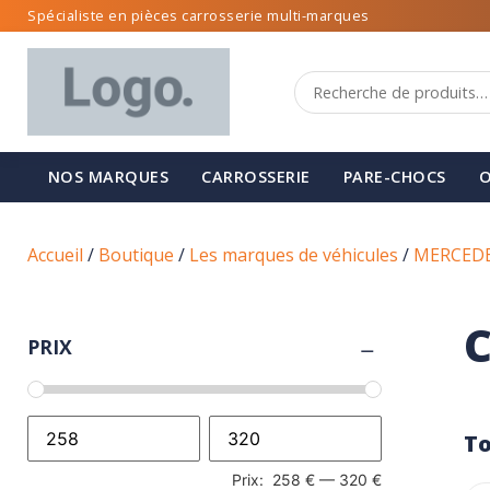
Spécialiste en pièces carrosserie multi-marques
NOS MARQUES
CARROSSERIE
PARE-CHOCS
O
Accueil
/
Boutique
/
Les marques de véhicules
/
MERCED
C
PRIX
To
Prix:
258 €
—
320 €