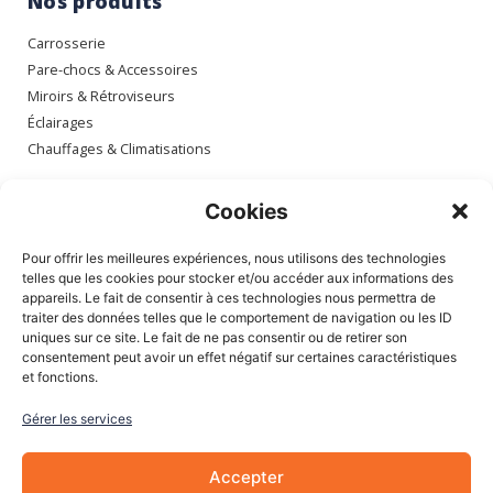
Nos produits
Carrosserie
Pare-chocs & Accessoires
Miroirs & Rétroviseurs
Éclairages
Chauffages & Climatisations
Espace client
Cookies
Mon compte
Pour offrir les meilleures expériences, nous utilisons des technologies
Mes commandes
telles que les cookies pour stocker et/ou accéder aux informations des
appareils. Le fait de consentir à ces technologies nous permettra de
Mes adresses
traiter des données telles que le comportement de navigation ou les ID
Mon panier
uniques sur ce site. Le fait de ne pas consentir ou de retirer son
consentement peut avoir un effet négatif sur certaines caractéristiques
et fonctions.
Informations
Gérer les services
À Propos de nous
Blog
Accepter
Contactez-nous