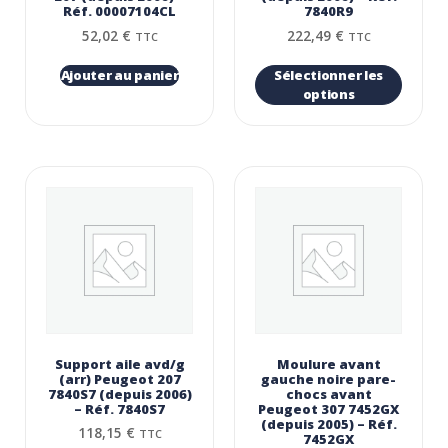
Réf. 00007104CL
7840R9
52,02
€
222,49
€
TTC
TTC
Ajouter au panier
Sélectionner les
options
Support aile avd/g
Moulure avant
(arr) Peugeot 207
gauche noire pare-
7840S7 (depuis 2006)
chocs avant
– Réf. 7840S7
Peugeot 307 7452GX
(depuis 2005) – Réf.
118,15
€
TTC
7452GX