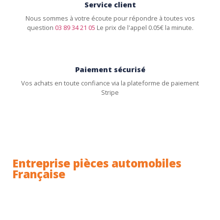
Service client
Nous sommes à votre écoute pour répondre à toutes vos
question
03 89 34 21 05
Le prix de l'appel 0.05€ la minute.
Paiement sécurisé
Vos achats en toute confiance via la plateforme de paiement
Stripe
Entreprise pièces automobiles
Française
Toutes nos pièces sont expédiées depuis la France.
Nous sommes basés à Wittenheim dans le Haut-
Rhin (68) en Alsace.