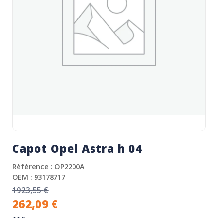
Capot Opel Astra h 04
Référence : OP2200A
OEM : 93178717
1923,55
€
262,09
€