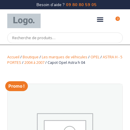
Besoin d’aide ?
09 80 80 59 05
0
Accueil
/
Boutique
/
Les marques de véhicules
/
OPEL
/
ASTRA H - 5
PORTES
/
2004 à 2007
/ Capot Opel Astra h 04
Promo !