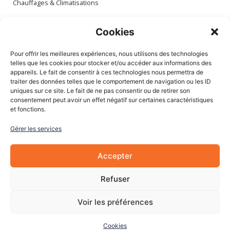
Chauffages & Climatisations
Espace client
Cookies
Mon compte
Pour offrir les meilleures expériences, nous utilisons des technologies
Mes commandes
telles que les cookies pour stocker et/ou accéder aux informations des
appareils. Le fait de consentir à ces technologies nous permettra de
Mes adresses
traiter des données telles que le comportement de navigation ou les ID
Mon panier
uniques sur ce site. Le fait de ne pas consentir ou de retirer son
consentement peut avoir un effet négatif sur certaines caractéristiques
et fonctions.
Informations
Gérer les services
À Propos de nous
Blog
Accepter
Contactez-nous
Mentions légales
Refuser
CGV
Cookies
Voir les préférences
Cookies
© 2022 Les Pièces Auto Pro. Tous droits réservés