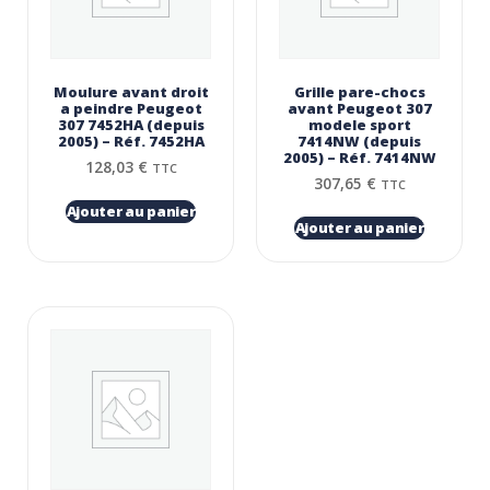
Moulure avant droit
Grille pare-chocs
a peindre Peugeot
avant Peugeot 307
307 7452HA (depuis
modele sport
2005) – Réf. 7452HA
7414NW (depuis
2005) – Réf. 7414NW
128,03
€
TTC
307,65
€
TTC
Ajouter au panier
Ajouter au panier