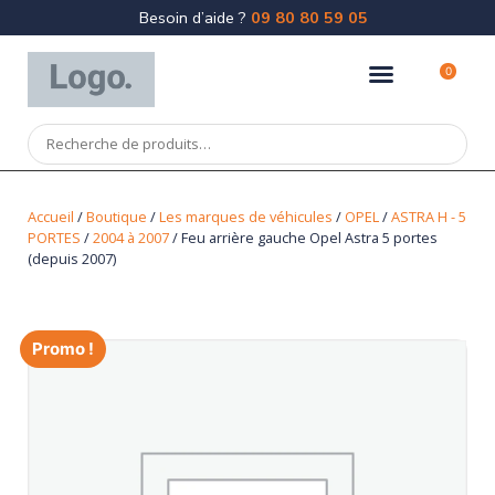
Besoin d’aide ?
09 80 80 59 05
0
Accueil
/
Boutique
/
Les marques de véhicules
/
OPEL
/
ASTRA H - 5
PORTES
/
2004 à 2007
/ Feu arrière gauche Opel Astra 5 portes
(depuis 2007)
Promo !