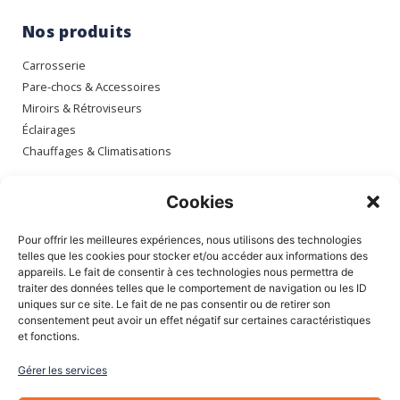
Nos produits
Carrosserie
Pare-chocs & Accessoires
Miroirs & Rétroviseurs
Éclairages
Chauffages & Climatisations
Espace client
Cookies
Mon compte
Pour offrir les meilleures expériences, nous utilisons des technologies
Mes commandes
telles que les cookies pour stocker et/ou accéder aux informations des
appareils. Le fait de consentir à ces technologies nous permettra de
Mes adresses
traiter des données telles que le comportement de navigation ou les ID
Mon panier
uniques sur ce site. Le fait de ne pas consentir ou de retirer son
consentement peut avoir un effet négatif sur certaines caractéristiques
et fonctions.
Informations
Gérer les services
À Propos de nous
Blog