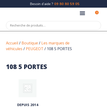
Besoin d’aide ?
09 80 80 59 05
0
Accueil
/
Boutique
/
Les marques de
véhicules
/
PEUGEOT
/ 108 5 PORTES
108 5 PORTES
DEPUIS 2014