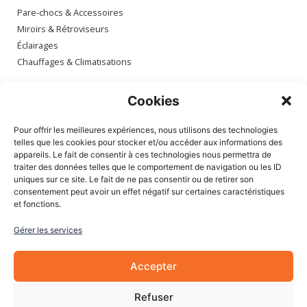
Pare-chocs & Accessoires
Miroirs & Rétroviseurs
Éclairages
Chauffages & Climatisations
Espace client
Cookies
Mon compte
Pour offrir les meilleures expériences, nous utilisons des technologies
Mes commandes
telles que les cookies pour stocker et/ou accéder aux informations des
appareils. Le fait de consentir à ces technologies nous permettra de
Mes adresses
traiter des données telles que le comportement de navigation ou les ID
Mon panier
uniques sur ce site. Le fait de ne pas consentir ou de retirer son
consentement peut avoir un effet négatif sur certaines caractéristiques
et fonctions.
Informations
Gérer les services
À Propos de nous
Blog
Accepter
Contactez-nous
Mentions légales
Refuser
CGV