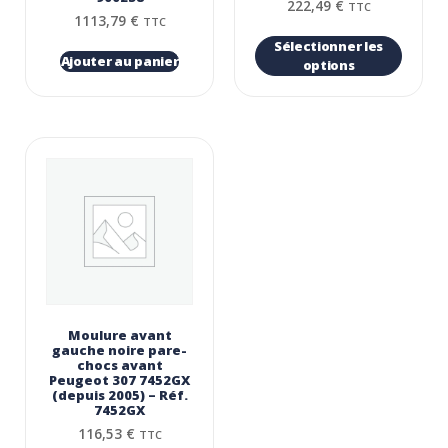
222,49
€
TTC
1113,79
€
TTC
Sélectionner les
Ajouter au panier
options
Moulure avant
gauche noire pare-
chocs avant
Peugeot 307 7452GX
(depuis 2005) – Réf.
7452GX
116,53
€
TTC