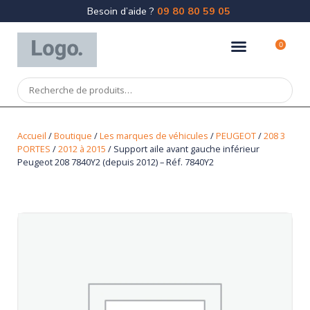
Besoin d’aide ?
09 80 80 59 05
0
Accueil
/
Boutique
/
Les marques de véhicules
/
PEUGEOT
/
208 3
PORTES
/
2012 à 2015
/ Support aile avant gauche inférieur
Peugeot 208 7840Y2 (depuis 2012) – Réf. 7840Y2