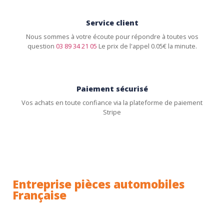
Service client
Nous sommes à votre écoute pour répondre à toutes vos
question
03 89 34 21 05
Le prix de l'appel 0.05€ la minute.
Paiement sécurisé
Vos achats en toute confiance via la plateforme de paiement
Stripe
Entreprise pièces automobiles
Française
Toutes nos pièces sont expédiées depuis la France.
Nous sommes basés à Wittenheim dans le Haut-