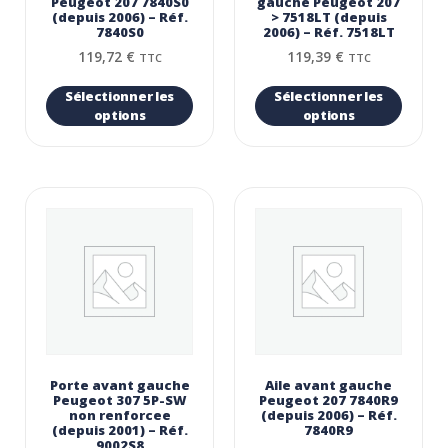
Peugeot 207 7840S0
gauche Peugeot 207
(depuis 2006) – Réf.
> 7518LT (depuis
7840S0
2006) – Réf. 7518LT
119,72
€
119,39
€
TTC
TTC
Sélectionner les
Sélectionner les
options
options
Porte avant gauche
Aile avant gauche
Peugeot 307 5P-SW
Peugeot 207 7840R9
non renforcee
(depuis 2006) – Réf.
(depuis 2001) – Réf.
7840R9
9002S8