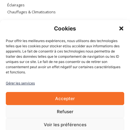
Éclairages
Chauffages & Climatisations
Espace client
Cookies
Mon compte
Pour offrir les meilleures expériences, nous utilisons des technologies
Mes commandes
telles que les cookies pour stocker et/ou accéder aux informations des
appareils. Le fait de consentir à ces technologies nous permettra de
Mes adresses
traiter des données telles que le comportement de navigation ou les ID
Mon panier
uniques sur ce site. Le fait de ne pas consentir ou de retirer son
consentement peut avoir un effet négatif sur certaines caractéristiques
et fonctions.
Informations
Gérer les services
À Propos de nous
Blog
Accepter
Contactez-nous
Mentions légales
Refuser
CGV
Cookies
Voir les préférences