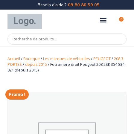
Besoin d’aide ?
09 80 80 59 05
0
Accueil
/
Boutique
/
Les marques de véhicules
/
PEUGEOT
/
208 3
PORTES
/
depuis 2015
/ Feu arrière droit Peugeot 208 2SK 354 834-
021 (depuis 2015)
Promo !