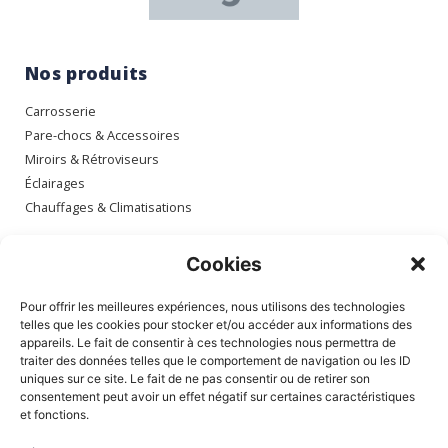
Nos produits
Carrosserie
Pare-chocs & Accessoires
Miroirs & Rétroviseurs
Éclairages
Chauffages & Climatisations
Espace client
Cookies
Mon compte
Pour offrir les meilleures expériences, nous utilisons des technologies
Mes commandes
telles que les cookies pour stocker et/ou accéder aux informations des
appareils. Le fait de consentir à ces technologies nous permettra de
Mes adresses
traiter des données telles que le comportement de navigation ou les ID
Mon panier
uniques sur ce site. Le fait de ne pas consentir ou de retirer son
consentement peut avoir un effet négatif sur certaines caractéristiques
et fonctions.
Informations