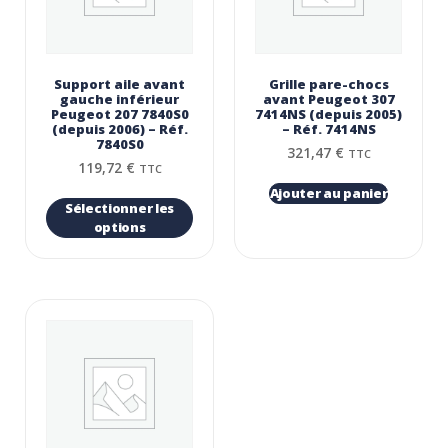
Support aile avant
Grille pare-chocs
gauche inférieur
avant Peugeot 307
Peugeot 207 7840S0
7414NS (depuis 2005)
(depuis 2006) – Réf.
– Réf. 7414NS
7840S0
321,47
€
TTC
119,72
€
TTC
Ajouter au panier
Sélectionner les
options