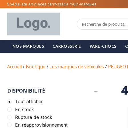
Spécialiste en pièces carrosserie multi-marques
NOS MARQUES
CARROSSERIE
PARE-CHOCS
O
Accueil
/
Boutique
/
Les marques de véhicules
/
PEUGEO
4
DISPONIBILITÉ
Tout afficher
En stock
Rupture de stock
En réapprovisionnement