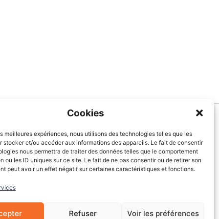
Cookies
Informations
les meilleures expériences, nous utilisons des technologies telles que les
 stocker et/ou accéder aux informations des appareils. Le fait de consentir
À Propos de nous
ologies nous permettra de traiter des données telles que le comportement
Blog
n ou les ID uniques sur ce site. Le fait de ne pas consentir ou de retirer son
 peut avoir un effet négatif sur certaines caractéristiques et fonctions.
Contactez-nous
Mentions légales
rvices
CGV
Cookies
cepter
Refuser
Voir les préférences