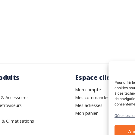
ance.
Rhin (68) en Alsace.
oduits
Espace client
Pour offrir 
cookies pour
Mon compte
à ces techn
 & Accessoires
Mes commandes
de navigatio
consentement
étroviseurs
Mes adresses
Mon panier
Gérer les se
 & Climatisations
Ac