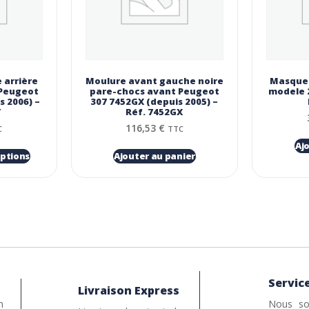
 arrière
Moulure avant gauche noire
Masque 
 Peugeot
pare-chocs avant Peugeot
modele 2
s 2006) –
307 7452GX (depuis 2005) –
T
Réf. 7452GX
116,53
€
C
TTC
Aj
options
Ajouter au panier
Service
Livraison Express
n
Nous so