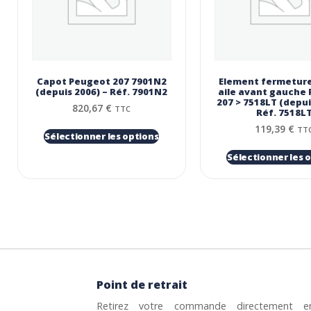
Capot Peugeot 207 7901N2
Element fermeture
(depuis 2006) – Réf. 7901N2
aile avant gauche
207 > 7518LT (depui
820,67
€
TTC
Réf. 7518L
119,39
€
TT
Sélectionner les options
Sélectionner les 
Point de retrait
Retirez votre commande directement e