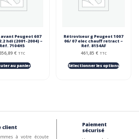
avant Peugeot 607
Rétroviseur g Peugeot 1007
.2 hdi (2001-2004) –
06/ 07 elec chauff retract –
Réf. 7104H5
Réf. 8154AF
356,89
€
461,85
€
TTC
TTC
outer au panier
Sélectionner les options
Paiement
 client
sécurisé
mmes à votre écoute