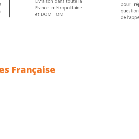
Livraison dans toute la
s
pour ré
France métropolitaine
s
questio
et DOM TOM
de l'appe
es Française
ance.
Rhin (68) en Alsace.