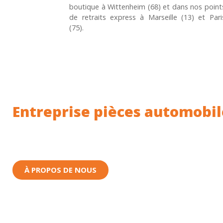
boutique à Wittenheim (68) et dans nos point
de retraits express à Marseille (13) et Pari
(75).
Entreprise pièces automobil
Toutes nos pièces sont expédiées depuis la Fr
Nous sommes basés à Wittenheim dans le Haut-
À PROPOS DE NOUS