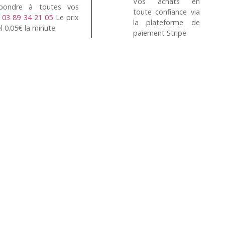
Vos achats en
pondre à toutes vos
toute confiance via
n
03 89 34 21 05
Le prix
la plateforme de
l 0.05€ la minute.
paiement Stripe