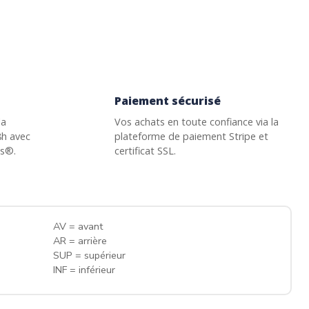
Paiement sécurisé
la
Vos achats en toute confiance via la
8h avec
plateforme de paiement Stripe et
ss®.
certificat SSL.
AV = avant
AR = arrière
SUP = supérieur
INF = inférieur