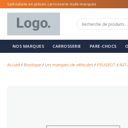
Spécialiste en pièces carrosserie multi-marques
NOS MARQUES
CARROSSERIE
PARE-CHOCS
O
Accueil
/
Boutique
/
Les marques de véhicules
/
PEUGEOT
/
607