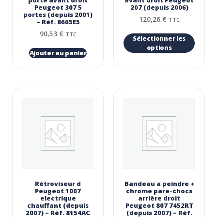
porte avant droit
avant droit Peugeot
Peugeot 307 5
207 (depuis 2006)
portes (depuis 2001)
120,26
€
TTC
– Réf. 8665E5
90,53
€
TTC
Sélectionner les
options
Ajouter au panier
Rétroviseur d
Bandeau a peindre +
Peugeot 1007
chrome pare-chocs
electrique
arrière droit
chauffant (depuis
Peugeot 807 7452RT
2007) – Réf. 8154AC
(depuis 2007) – Réf.