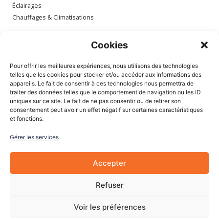
Éclairages
Chauffages & Climatisations
Espace client
Cookies
Mon compte
Pour offrir les meilleures expériences, nous utilisons des technologies
Mes commandes
telles que les cookies pour stocker et/ou accéder aux informations des
appareils. Le fait de consentir à ces technologies nous permettra de
Mes adresses
traiter des données telles que le comportement de navigation ou les ID
Mon panier
uniques sur ce site. Le fait de ne pas consentir ou de retirer son
consentement peut avoir un effet négatif sur certaines caractéristiques
et fonctions.
Informations
Gérer les services
À Propos de nous
Blog
Accepter
Contactez-nous
Mentions légales
Refuser
CGV
Cookies
Voir les préférences