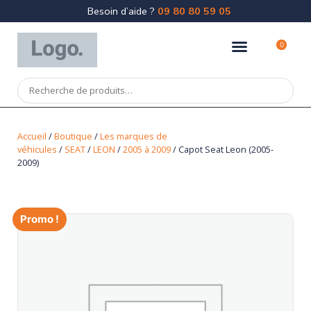
Besoin d’aide ?
09 80 80 59 05
0
Accueil
/
Boutique
/
Les marques de
véhicules
/
SEAT
/
LEON
/
2005 à 2009
/ Capot Seat Leon (2005-
2009)
Promo !