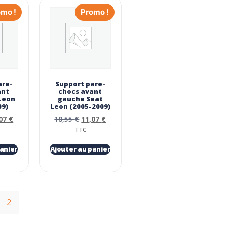
omo !
Promo !
are-
Support pare-
ant
chocs avant
 Leon
gauche Seat
09)
Leon (2005-2009)
,07
€
18,55
€
11,07
€
TTC
anier
Ajouter au panier
2