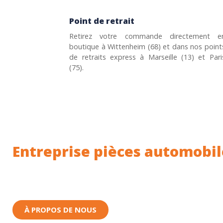
Point de retrait
Retirez votre commande directement e
boutique à Wittenheim (68) et dans nos point
de retraits express à Marseille (13) et Pari
(75).
Entreprise pièces automobil
Toutes nos pièces sont expédiées depuis la Fr
Nous sommes basés à Wittenheim dans le Haut-
À PROPOS DE NOUS