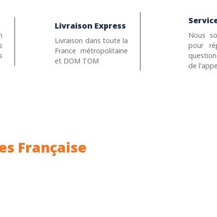
Service
Livraison Express
n
Nous so
Livraison dans toute la
s
pour ré
France métropolitaine
s
questio
et DOM TOM
de l'appe
es Française
ance.
Rhin (68) en Alsace.