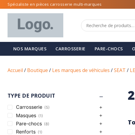
Spécialiste en pièces carrosserie multi-marques
NOS MARQUES
CARROSSERIE
PARE-CHOCS
O
Accueil
/
Boutique
/
Les marques de véhicules
/
SEAT
/
L
2
TYPE DE PRODUIT
Carrosserie
(5)
Masques
(1)
To
Pare-chocs
(8)
Renforts
(1)