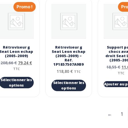
Promo !
Pr
Rétroviseur g
Rétroviseur g
Support p
Seat Leon echap
Seat Leon echap
chocs av
(2005-2009)
(2005-2009) –
droit Seat
Réf.
(2005-20
208,66
€
79,24
€
1P1857507A9B9
18,55
€
11
TTC
118,80
€
TTC
TTC
Sélectionner les
Sélectionner les
Ajouter au p
options
options
←
1