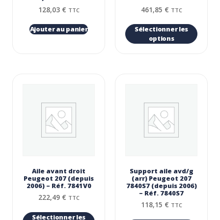
128,03
€
461,85
€
TTC
TTC
Ajouter au panier
Sélectionner les
options
Aile avant droit
Support aile avd/g
Peugeot 207 (depuis
(arr) Peugeot 207
2006) – Réf. 7841V0
7840S7 (depuis 2006)
– Réf. 7840S7
222,49
€
TTC
118,15
€
TTC
Sélectionner les