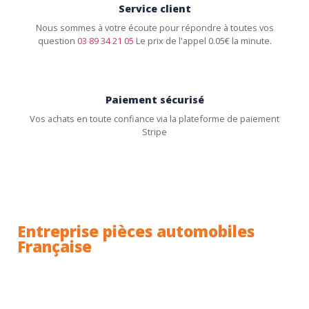
Service client
Nous sommes à votre écoute pour répondre à toutes vos
question
03 89 34 21 05
Le prix de l'appel 0.05€ la minute.
Paiement sécurisé
Vos achats en toute confiance via la plateforme de paiement
Stripe
Entreprise pièces automobiles
Française
Toutes nos pièces sont expédiées depuis la France.
Nous sommes basés à Wittenheim dans le Haut-
Rhin (68) en Alsace.