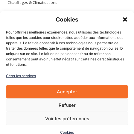
Chauffages & Climatisations
Espace client
Cookies
Mon compte
Pour offrir les meilleures expériences, nous utilisons des technologies
Mes commandes
telles que les cookies pour stocker et/ou accéder aux informations des
appareils. Le fait de consentir à ces technologies nous permettra de
Mes adresses
traiter des données telles que le comportement de navigation ou les ID
Mon panier
uniques sur ce site. Le fait de ne pas consentir ou de retirer son
consentement peut avoir un effet négatif sur certaines caractéristiques
et fonctions.
Informations
Gérer les services
À Propos de nous
Blog
Accepter
Contactez-nous
Mentions légales
Refuser
CGV
Cookies
Voir les préférences
Cookies
© 2022 Les Pièces Auto Pro. Tous droits réservés