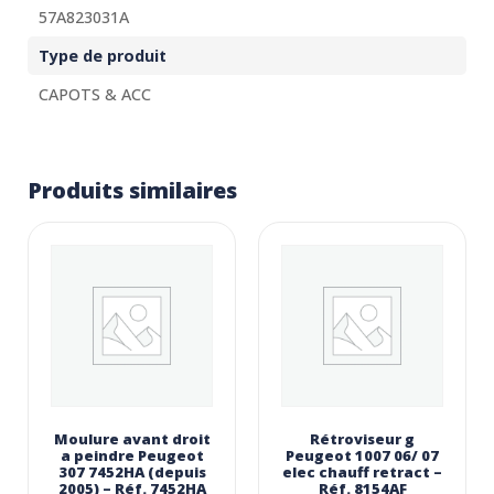
57A823031A
Type de produit
CAPOTS & ACC
Produits similaires
Moulure avant droit
Rétroviseur g
a peindre Peugeot
Peugeot 1007 06/ 07
307 7452HA (depuis
elec chauff retract –
2005) – Réf. 7452HA
Réf. 8154AF