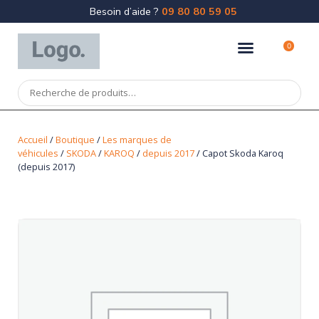
Besoin d’aide ?
09 80 80 59 05
0
Accueil
/
Boutique
/
Les marques de
véhicules
/
SKODA
/
KAROQ
/
depuis 2017
/ Capot Skoda Karoq
(depuis 2017)